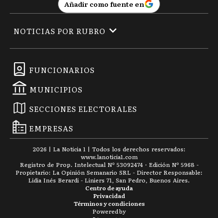
Añadir como fuente en
CD
Carmen de Areco
NOTICIAS POR RUBRO
C
Castelli
FUNCIONARIOS
MUNICIPIOS
C
Chacabuco
SECCIONES ELECTORALES
EMPRESAS
C
Chascomús
2026
|
La Noticia 1
| Todos los derechos reservados:
www.
lanoticia1.com
Registro de Prop. Intelectual Nº 53092474 · Edición Nº
5968
-
Propietario: La Opinión Semanario SRL - Director Responsable:
Lidia Inés Berardi - Liniers 71, San Pedro, Buenos Aires.
C
Centro de ayuda
Chivilcoy
Privacidad
Términos y condiciones
Powered by