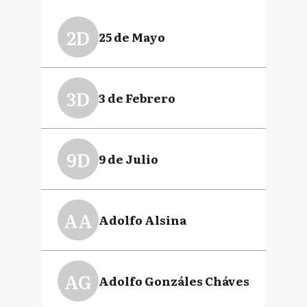
2D
25 de Mayo
3D
3 de Febrero
9D
9 de Julio
AA
Adolfo Alsina
AG
Adolfo Gonzáles Cháves