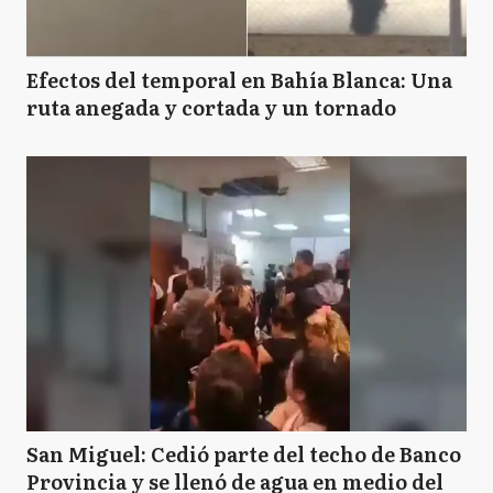
A
Azul
Efectos del temporal en Bahía Blanca: Una
ruta anegada y cortada y un tornado
BB
Bahía Blanca
B
Balcarce
B
Baradero
BJ
Benito Juarez
San Miguel: Cedió parte del techo de Banco
Provincia y se llenó de agua en medio del