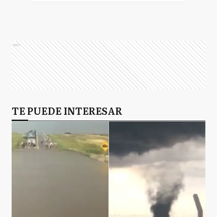
A
Alberti
Ads
AB
Almirante Brown
A
TE PUEDE INTERESAR
Arrecifes
A
Avellaneda
A
Ayacucho