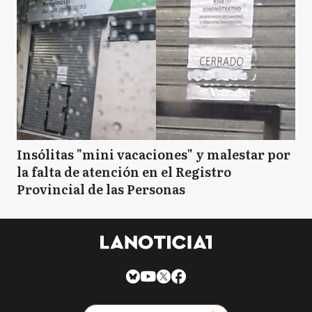
C
Campana
C
Cañuelas
CS
Capitán Sarmiento
Insólitas "mini vacaciones" y malestar por
la falta de atención en el Registro
Provincial de las Personas
CC
Carlos Casares
CT
Carlos Tejedor