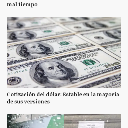
mal tiempo
B
Berazategui
B
Berisso
B
Bolívar
B
Bragado
Cotización del dólar: Estable en la mayoría
de sus versiones
B
Brandsen