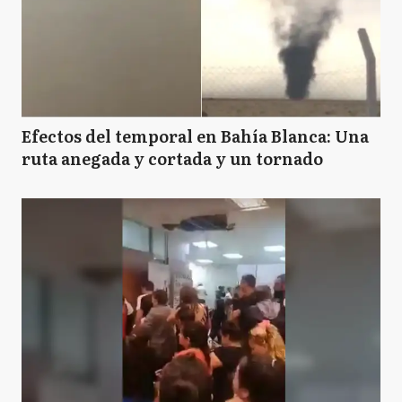
A
Ayacucho
A
Azul
Efectos del temporal en Bahía Blanca: Una
ruta anegada y cortada y un tornado
BB
Bahía Blanca
B
Balcarce
B
Baradero