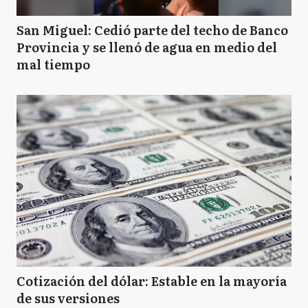
BJ
Benito Juarez
San Miguel: Cedió parte del techo de Banco
Provincia y se llenó de agua en medio del
mal tiempo
B
Berazategui
B
Berisso
B
Bolívar
B
Bragado
Cotización del dólar: Estable en la mayoría
de sus versiones