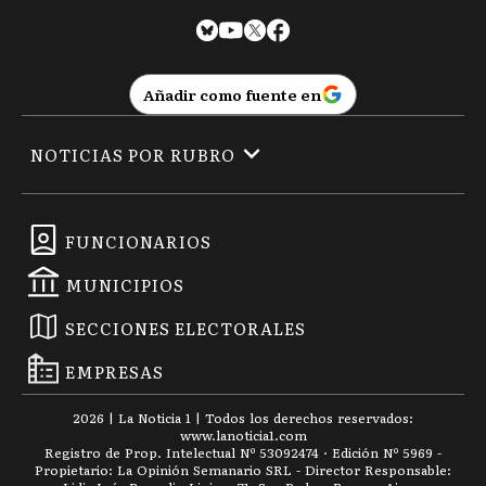
CT
Carlos Tejedor
Añadir como fuente en
CD
Carmen de Areco
NOTICIAS POR RUBRO
C
Castelli
FUNCIONARIOS
MUNICIPIOS
C
Chacabuco
SECCIONES ELECTORALES
EMPRESAS
C
Chascomús
2026
|
La Noticia 1
| Todos los derechos reservados:
www.
lanoticia1.com
Registro de Prop. Intelectual Nº 53092474 · Edición Nº
5969
-
Propietario: La Opinión Semanario SRL - Director Responsable: