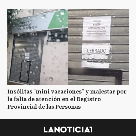
B
Brandsen
C
Campana
C
Cañuelas
CS
Capitán Sarmiento
Insólitas "mini vacaciones" y malestar por
la falta de atención en el Registro
Provincial de las Personas
CC
Carlos Casares