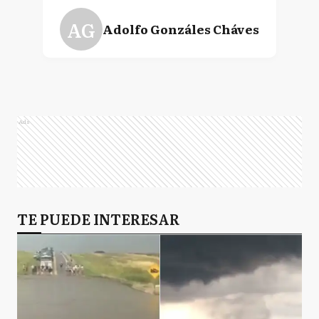
AG
Adolfo Gonzáles Cháves
A
Alberti
Ads
AB
Almirante Brown
A
TE PUEDE INTERESAR
Arrecifes
A
Avellaneda