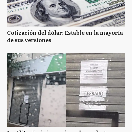
B
Bolívar
B
Bragado
Cotización del dólar: Estable en la mayoría
de sus versiones
B
Brandsen
C
Campana
C
Cañuelas