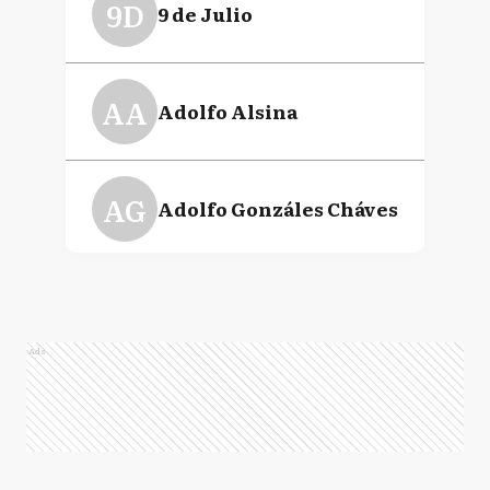
9D
9 de Julio
AA
Adolfo Alsina
AG
Adolfo Gonzáles Cháves
A
Alberti
Ads
AB
Almirante Brown