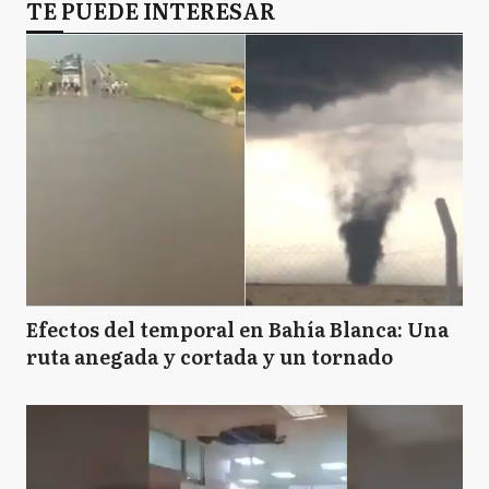
A
TE PUEDE INTERESAR
Arrecifes
A
Avellaneda
A
Ayacucho
A
Azul
Efectos del temporal en Bahía Blanca: Una
ruta anegada y cortada y un tornado
BB
Bahía Blanca