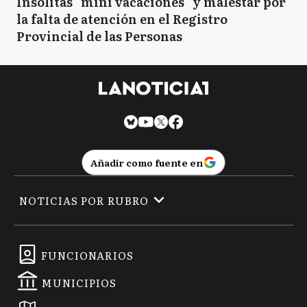
CS
Capitán Sarmiento
Insólitas "mini vacaciones" y malestar por
la falta de atención en el Registro
Provincial de las Personas
CC
Carlos Casares
CT
Carlos Tejedor
Añadir como fuente en
CD
Carmen de Areco
NOTICIAS POR RUBRO
C
Castelli
FUNCIONARIOS
MUNICIPIOS
C
Chacabuco