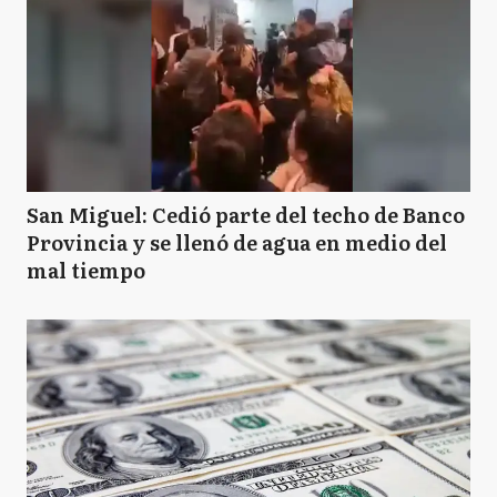
B
Balcarce
B
Baradero
BJ
Benito Juarez
San Miguel: Cedió parte del techo de Banco
Provincia y se llenó de agua en medio del
mal tiempo
B
Berazategui
B
Berisso