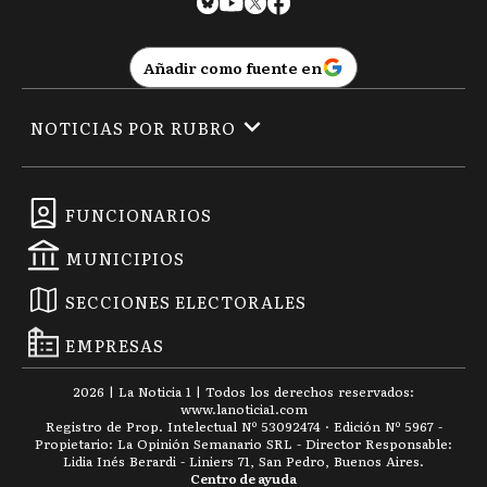
CT
Carlos Tejedor
Añadir como fuente en
CD
Carmen de Areco
NOTICIAS POR RUBRO
C
Castelli
FUNCIONARIOS
MUNICIPIOS
C
Chacabuco
SECCIONES ELECTORALES
EMPRESAS
C
Chascomús
2026
|
La Noticia 1
| Todos los derechos reservados:
www.
lanoticia1.com
Registro de Prop. Intelectual Nº 53092474 · Edición Nº
5967
-
Propietario: La Opinión Semanario SRL - Director Responsable:
Lidia Inés Berardi - Liniers 71, San Pedro, Buenos Aires.
Centro de ayuda