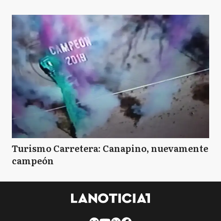
B
Brandsen
C
Campana
C
Cañuelas
CS
Capitán Sarmiento
Turismo Carretera: Canapino, nuevamente
campeón
CC
Carlos Casares