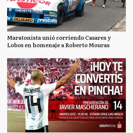
A
Ayacucho
A
Azul
Maratonista unió corriendo Casares y
Lobos en homenaje a Roberto Mouras
BB
Bahía Blanca
B
Balcarce
B
Baradero