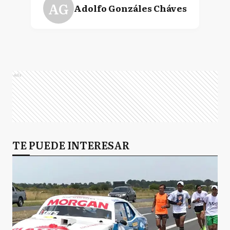
AG
Adolfo Gonzáles Cháves
A
Alberti
Ads
AB
Almirante Brown
A
TE PUEDE INTERESAR
Arrecifes
A
Avellaneda