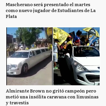
BJ
Benito Juarez
Mascherano será presentado el martes
como nuevo jugador de Estudiantes de La
Plata
B
Berazategui
B
Berisso
B
Bolívar
B
Bragado
Almirante Brown no gritó campeón pero
metió una insólita caravana con limusinas
y travestis