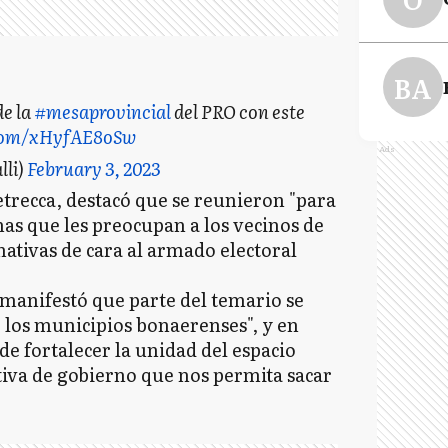
BA
de la
#mesaprovincial
del PRO con este
.com/xHyfAE8oSw
Ads
lli)
February 3, 2023
etrecca, destacó que se reunieron "para
as que les preocupan a los vecinos de
rnativas de cara al armado electoral
, manifestó que parte del temario se
e los municipios bonaerenses", y en
de fortalecer la unidad del espacio
tiva de gobierno que nos permita sacar