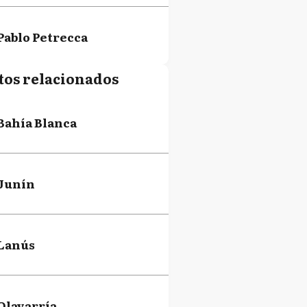
Pablo Petrecca
tos relacionados
Cristian Adrián Ritondo
Bahía Blanca
Diego César Santilli
Junín
Lanús
Olavarría