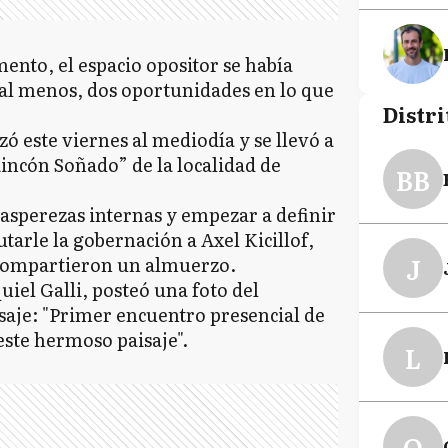
ento, el espacio opositor se había
al menos, dos oportunidades en lo que
Distri
zó este viernes al mediodía y se llevó a
incón Soñado” de la localidad de
BB
 asperezas internas y empezar a definir
utarle la gobernación a Axel Kicillof,
J
 compartieron un almuerzo.
uiel Galli, posteó una foto del
saje: "Primer encuentro presencial de
este hermoso paisaje".
L
O