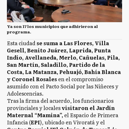
T
Tandil
Ya son 17 los municipios que adhirieron al
programa.
T
Tordillo
Esta ciudad
se suma a Las Flores, Villa
Gesell, Benito Juárez, Laprida, Punta
Indio, Avellaneda, Merlo, Cañuelas, Pila,
VG
Villa Gesell
San Martín, Saladillo, Partido de la
Costa, La Matanza, Pehuajó, Bahía Blanca
y Coronel Rosales
en el compromiso
AA
asumido con el Pacto Social por las Niñeces y
Adolfo Alsina
Adolescencias.
Tras la firma del acuerdo, los funcionarios
provinciales y locales
visitaron el Jardín
AG
Adolfo Gonzáles Cháves
Maternal “Mamina”,
el Espacio de Primera
Infancia (
EPI
), ubicado en Vivoratá y el