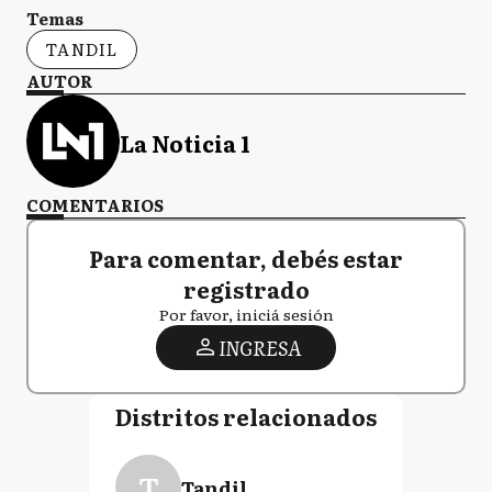
Temas
TANDIL
Q
Quilmes
AUTOR
La Noticia 1
SV
San Vicente
COMENTARIOS
9D
Para comentar, debés estar
9 de Julio
registrado
Por favor, iniciá sesión
INGRESA
A
Alberti
Distritos relacionados
B
Bragado
T
Tandil