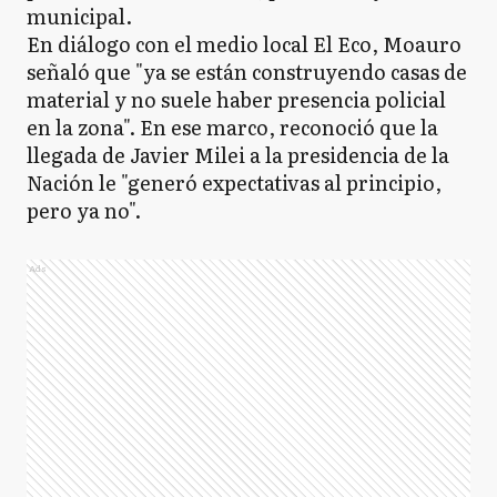
municipal.
En diálogo con el medio local El Eco, Moauro
EE
señaló que "ya se están construyendo casas de
Esteban Echeverría
material y no suele haber presencia policial
en la zona". En ese marco, reconoció que la
llegada de Javier Milei a la presidencia de la
E
Ezeiza
Nación le "generó expectativas al principio,
pero ya no".
FV
Florencio Varela
Ads
LM
La Matanza
L
Lanús