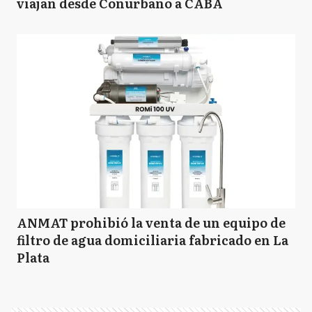
viajan desde Conurbano a CABA
TL
Trenque Lauquen
A
Ayacucho
B
Balcarce
C
Castelli
ANMAT prohibió la venta de un equipo de
filtro de agua domiciliaria fabricado en La
Plata
C
Chascomús