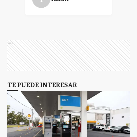
CC
Carlos Casares
CT
Carlos Tejedor
Ads
C
Chacabuco
TE PUEDE INTERESAR
C
Chivilcoy
FA
Florentino Ameghino