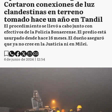
Cortaron conexiones de luz
clandestinas en terreno
tomado hace un año en Tandil
CS
Capitán Sarmiento
El procedimiento se llevó a cabo junto con
efectivos de la Policía Bonaerense. El predio está
usurpado desde hace 16 meses. El dueño aseguró
CD
Carmen de Areco
que ya no cree en la Justicia ni en Milei.
6 de junio de 2024 | 12:54
C
Colón
ED
Exaltación de la Cruz
P
Pergamino