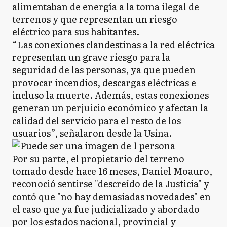
alimentaban de energía a la toma ilegal de
terrenos y que representan un riesgo
eléctrico para sus habitantes.
B
Berazategui
“Las conexiones clandestinas a la red eléctrica
representan un grave riesgo para la
seguridad de las personas, ya que pueden
B
Berisso
provocar incendios, descargas eléctricas e
incluso la muerte. Además, estas conexiones
generan un perjuicio económico y afectan la
calidad del servicio para el resto de los
B
Brandsen
usuarios”, señalaron desde la Usina.
Por su parte, el propietario del terreno
C
Cañuelas
tomado desde hace 16 meses, Daniel Moauro,
reconoció sentirse "descreído de la Justicia" y
contó que "no hay demasiadas novedades" en
el caso que ya fue judicializado y abordado
E
Ensenada
por los estados nacional, provincial y