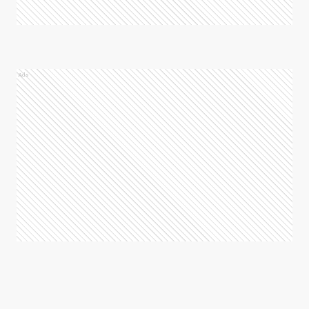
L
Lobos
Ads
LD
Lomas de Zamora
M
Magdalena
PP
Presidente Perón
PI
Punta Indio