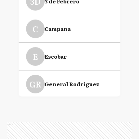
3D
3 de Febrero
C
Campana
E
Escobar
GR
General Rodríguez
GS
General San Martín
Ads