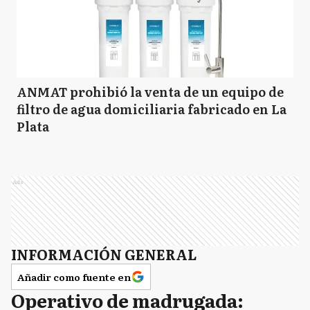
S
Suipacha
ANMAT prohibió la venta de un equipo de
filtro de agua domiciliaria fabricado en La
T
Tigre
Plata
VL
Vicente López
Ads
A
Arrecifes
INFORMACIÓN GENERAL
Añadir como fuente en
Operativo de madrugada:
B
Baradero