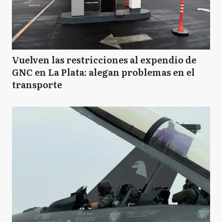
GA
General Arenales
Vuelven las restricciones al expendio de
GP
General Pinto
GNC en La Plata: alegan problemas en el
transporte
GV
General Viamonte
GV
General Villegas
HY
Hipólito Yrigoyen