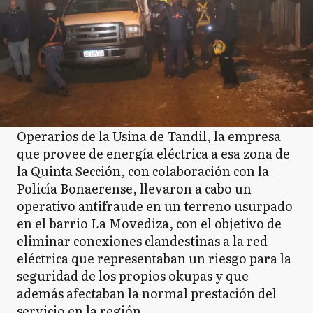
R
Ramallo
R
Rojas
Operarios de la Usina de Tandil, la empresa
que provee de energía eléctrica a esa zona de
la Quinta Sección, con colaboración con la
S
Salto
Policía Bonaerense, llevaron a cabo un
operativo antifraude en un terreno usurpado
en el barrio La Movediza, con el objetivo de
SA
San Andrés de Giles
eliminar conexiones clandestinas a la red
eléctrica que representaban un riesgo para la
seguridad de los propios okupas y que
además afectaban la normal prestación del
SA
San Antonio de Areco
servicio en la región.