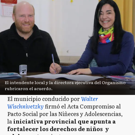
GM
General Madariaga
GP
General Paz
GP
General Pueyrredón
El intendente local y la directora ejecutiva del Organismo
rubricaron el acuerdo.
LC
La Costa
El municipio conducido por
Walter
Wischnivetzky
firmó el Acta Compromiso al
Pacto Social por las Niñeces y Adolescencias,
LF
Las Flores
la
iniciativa provincial que apunta a
fortalecer los derechos de niños y