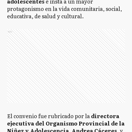
adolescentes
e insta a un mayor
protagonismo en la vida comunitaria, social,
L
Lezama
educativa, de salud y cultural.
Ads
L
Lobería
M
Maipú
MC
Mar Chiquita
M
El convenio fue rubricado por la
directora
Monte
ejecutiva del Organismo Provincial de la
Niñez y Adolescencia, Andrea Cáceres,
y