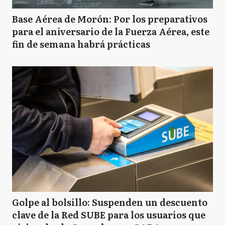
Base Aérea de Morón: Por los preparativos
J
Junín
para el aniversario de la Fuerza Aérea, este
fin de semana habrá prácticas
LN
Leandro N Alem
L
Lincoln
P
Pehuajó
R
Golpe al bolsillo: Suspenden un descuento
Rivadavia
clave de la Red SUBE para los usuarios que