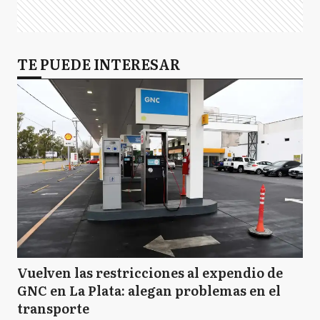
GL
Gral. Las Heras
H
TE PUEDE INTERESAR
Hurlingham
I
Ituzaingó
JC
José C. Paz
L
Luján
Vuelven las restricciones al expendio de
GNC en La Plata: alegan problemas en el
transporte
MA
Malvinas Argentinas