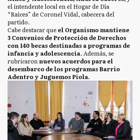
el intendente local en el Hogar de Día
N
Necochea
“Raíces” de Coronel Vidal, cabecera del
partido.
Cabe destacar que
el Organismo mantiene
P
3 Convenios de Protección de Derechos
Pila
con 140 becas destinadas a programas de
infancia y adolescencia
. Además, se
rubricaron
nuevos acuerdos para el
P
Pinamar
desembarco de los programas Barrio
Adentro y Juguemos Piola.
R
Rauch
SC
San Cayetano