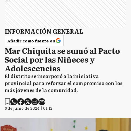
Ads
D
Dolores
INFORMACIÓN GENERAL
GA
General Alvarado
Añadir como fuente en
Mar Chiquita se sumó al Pacto
Social por las Niñeces y
GB
General Belgrano
Adolescencias
El distrito se incorporó a la iniciativa
provincial para reforzar el compromiso con los
GG
más jóvenes de la comunidad.
General Guido
6 de junio de 2024 | 01:12
GL
General Lavalle