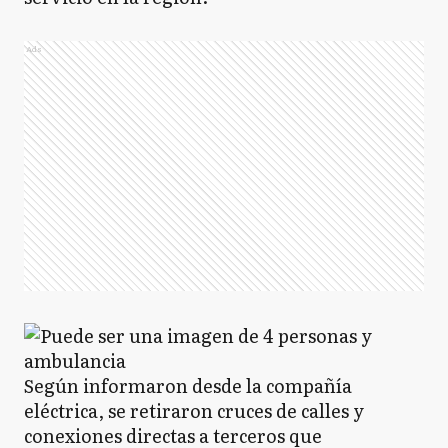
Ads
SN
San Nicolás
SP
San Pedro
Z
Zárate
AB
Almirante Brown
Según informaron desde la compañía
eléctrica, se retiraron cruces de calles y
A
Avellaneda
conexiones directas a terceros que