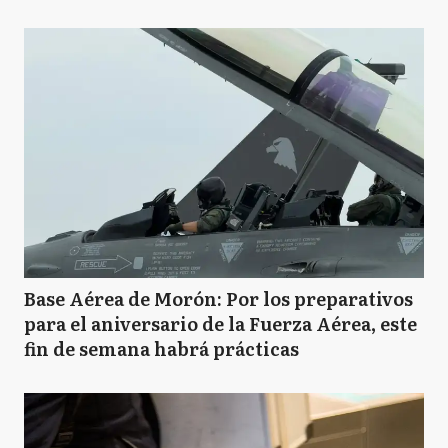
MP
Marcos Paz
M
Mercedes
M
Merlo
Base Aérea de Morón: Por los preparativos
para el aniversario de la Fuerza Aérea, este
M
fin de semana habrá prácticas
Moreno
M
Morón