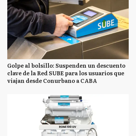
N
Navarro
P
Pilar
Golpe al bolsillo: Suspenden un descuento
clave de la Red SUBE para los usuarios que
SF
San Fernando
viajan desde Conurbano a CABA
SI
San Isidro
SM
San Miguel