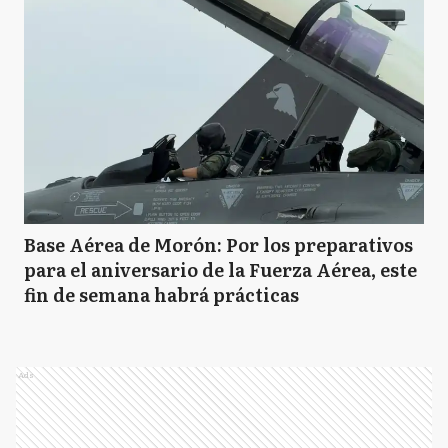
SM
San Miguel
S
Suipacha
T
Tigre
Base Aérea de Morón: Por los preparativos
para el aniversario de la Fuerza Aérea, este
VL
Vicente López
fin de semana habrá prácticas
A
Arrecifes
Ads