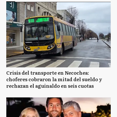
TL
Trenque Lauquen
A
Ayacucho
B
Balcarce
Crisis del transporte en Necochea:
choferes cobraron la mitad del sueldo y
rechazan el aguinaldo en seis cuotas
C
Castelli
C
Chascomús