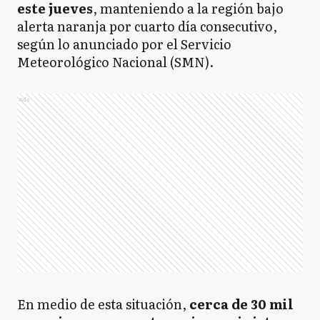
SA
San Antonio de Areco
este jueves
, manteniendo a la región bajo
alerta naranja por cuarto día consecutivo,
según lo anunciado por el Servicio
Meteorológico Nacional (SMN).
SN
San Nicolás
Ads
SP
San Pedro
Z
Zárate
AB
Almirante Brown
En medio de esta situación,
cerca de 30 mil