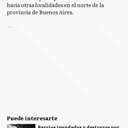
hacia otras localidades en el norte de la
provincia de Buenos Aires.
L
Lobos
Ads
LD
Lomas de Zamora
M
Magdalena
PP
Presidente Perón
Puede interesarte
PI
Punta Indio
Barrios inundados y destrozos por