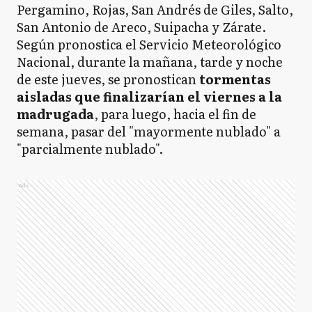
Pergamino, Rojas, San Andrés de Giles, Salto,
San Antonio de Areco, Suipacha y Zárate.
Según pronostica el Servicio Meteorológico
CC
Carlos Casares
Nacional, durante la mañana, tarde y noche
de este jueves, se pronostican
tormentas
aisladas que finalizarían el viernes a la
CT
madrugada
, para luego, hacia el fin de
Carlos Tejedor
semana, pasar del "mayormente nublado" a
"parcialmente nublado".
C
Chacabuco
Ads
C
Chivilcoy
FA
Florentino Ameghino