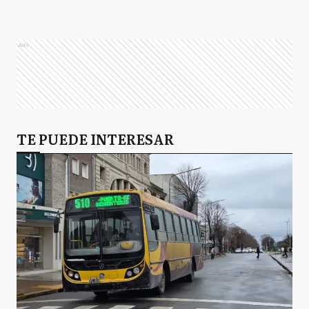
GL
Gral. Las Heras
Ads
H
Hurlingham
I
TE PUEDE INTERESAR
Ituzaingó
JC
José C. Paz
L
Luján