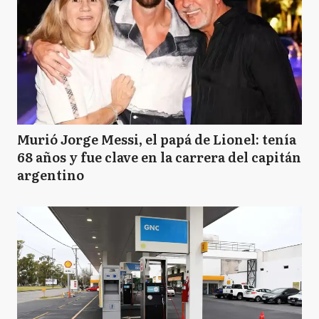
D
Dolores
GA
General Alvarado
Murió Jorge Messi, el papá de Lionel: tenía
68 años y fue clave en la carrera del capitán
GB
argentino
General Belgrano
GG
General Guido
GL
General Lavalle