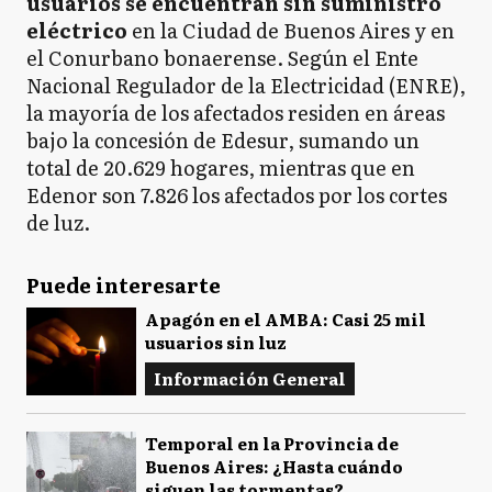
A
usuarios se encuentran sin suministro
Avellaneda
eléctrico
en la Ciudad de Buenos Aires y en
el Conurbano bonaerense. Según el Ente
Nacional Regulador de la Electricidad (ENRE),
B
Berazategui
la mayoría de los afectados residen en áreas
bajo la concesión de Edesur, sumando un
total de 20.629 hogares, mientras que en
B
Edenor son 7.826 los afectados por los cortes
Berisso
de luz.
Puede interesarte
B
Brandsen
Apagón en el AMBA: Casi 25 mil
usuarios sin luz
Información General
C
Cañuelas
Temporal en la Provincia de
Buenos Aires: ¿Hasta cuándo
siguen las tormentas?
Ensenada