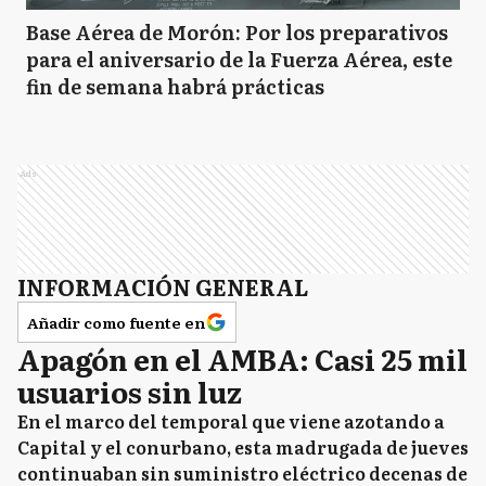
Base Aérea de Morón: Por los preparativos
para el aniversario de la Fuerza Aérea, este
L
Lezama
fin de semana habrá prácticas
L
Lobería
Ads
M
Maipú
INFORMACIÓN GENERAL
Añadir como fuente en
MC
Apagón en el AMBA: Casi 25 mil
Mar Chiquita
usuarios sin luz
En el marco del temporal que viene azotando a
M
Capital y el conurbano, esta madrugada de jueves
Monte
continuaban sin suministro eléctrico decenas de