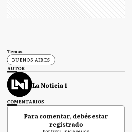
GA
General Arenales
GP
General Pinto
Temas
BUENOS AIRES
AUTOR
GV
General Viamonte
La Noticia 1
GV
General Villegas
COMENTARIOS
Para comentar, debés estar
registrado
HY
Hipólito Yrigoyen
Por favor, iniciá sesión