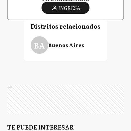
INGRESA
J
Junín
Distritos relacionados
BA
Buenos Aires
LN
Leandro N Alem
L
Lincoln
Ads
P
Pehuajó
R
Rivadavia
TE PUEDE INTERESAR