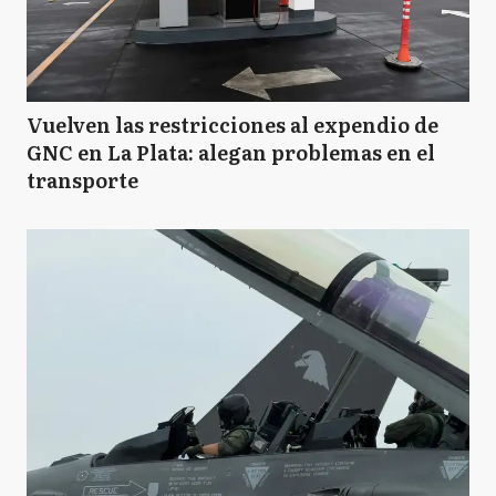
GM
General Madariaga
Vuelven las restricciones al expendio de
GNC en La Plata: alegan problemas en el
GP
General Paz
transporte
GP
General Pueyrredón
LC
La Costa
LF
Las Flores