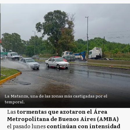
P
Pergamino
R
Ramallo
R
Rojas
S
Salto
La Matanza, una de las zonas más castigadas por el
temporal.
SA
San Andrés de Giles
Las
tormentas que azotaron el Área
Metropolitana de Buenos Aires (AMBA)
el pasado lunes
continúan con intensidad