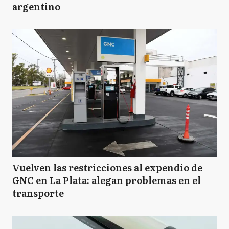
M
argentino
Morón
N
Navarro
P
Pilar
SF
San Fernando
Vuelven las restricciones al expendio de
GNC en La Plata: alegan problemas en el
SI
San Isidro
transporte