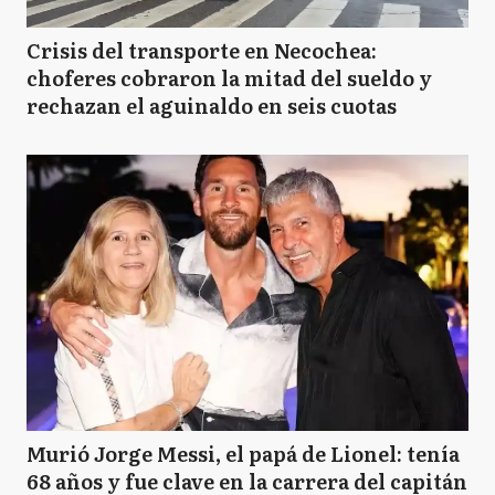
MA
Malvinas Argentinas
Crisis del transporte en Necochea:
choferes cobraron la mitad del sueldo y
rechazan el aguinaldo en seis cuotas
MP
Marcos Paz
M
Mercedes
M
Merlo
M
Moreno
Murió Jorge Messi, el papá de Lionel: tenía
68 años y fue clave en la carrera del capitán