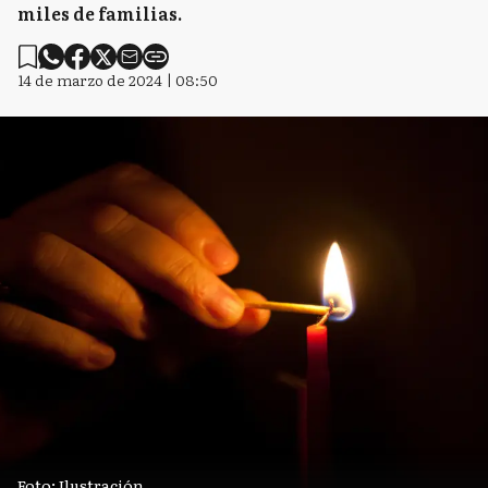
miles de familias.
N
Necochea
14 de marzo de 2024 | 08:50
P
Pila
P
Pinamar
R
Rauch
SC
San Cayetano
Foto: Ilustración.