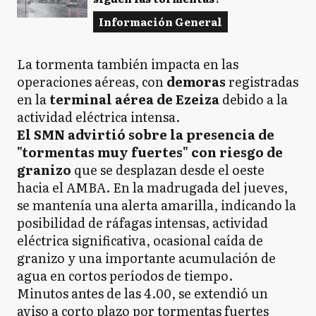
E
Información General
EE
Esteban Echeverría
La tormenta también impacta en las
operaciones aéreas, con
demoras
registradas
en la
terminal aérea de Ezeiza
debido a la
actividad eléctrica intensa.
E
Ezeiza
El SMN advirtió sobre la presencia de
"tormentas muy fuertes" con riesgo de
granizo
que se desplazan desde el oeste
FV
hacia el AMBA. En la madrugada del jueves,
Florencio Varela
se mantenía una alerta amarilla, indicando la
posibilidad de ráfagas intensas, actividad
eléctrica significativa, ocasional caída de
LM
La Matanza
granizo y una importante acumulación de
agua en cortos períodos de tiempo.
Minutos antes de las 4.00, se extendió un
L
aviso a corto plazo por tormentas fuertes
Lanús