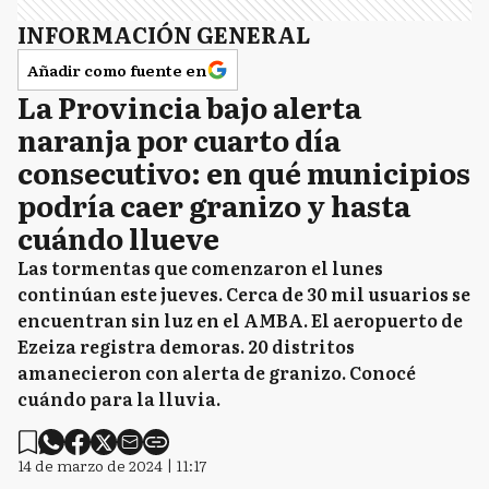
B
Baradero
INFORMACIÓN GENERAL
Añadir como fuente en
La Provincia bajo alerta
CS
Capitán Sarmiento
naranja por cuarto día
consecutivo: en qué municipios
podría caer granizo y hasta
CD
Carmen de Areco
cuándo llueve
Las tormentas que comenzaron el lunes
continúan este jueves. Cerca de 30 mil usuarios se
C
Colón
encuentran sin luz en el AMBA. El aeropuerto de
Ezeiza registra demoras. 20 distritos
amanecieron con alerta de granizo. Conocé
ED
cuándo para la lluvia.
Exaltación de la Cruz
14 de marzo de 2024 | 11:17