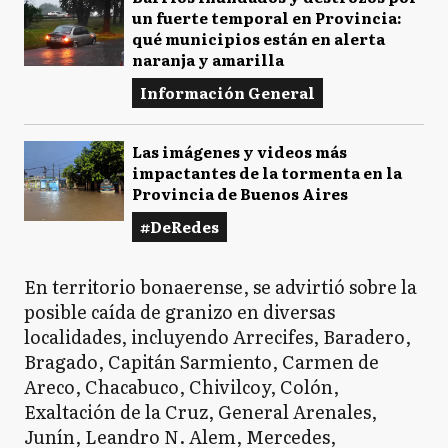
un fuerte temporal en Provincia:
qué municipios están en alerta
naranja y amarilla
Q
Quilmes
Información General
Las imágenes y videos más
SV
San Vicente
impactantes de la tormenta en la
Provincia de Buenos Aires
#DeRedes
9D
9 de Julio
En territorio bonaerense, se advirtió sobre la
posible caída de granizo en diversas
localidades, incluyendo Arrecifes, Baradero,
A
Alberti
Bragado, Capitán Sarmiento, Carmen de
Areco, Chacabuco, Chivilcoy, Colón,
Exaltación de la Cruz, General Arenales,
B
Junín, Leandro N. Alem, Mercedes,
Bragado