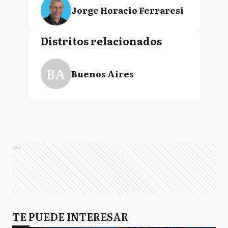
Jorge Horacio Ferraresi
Distritos relacionados
Jorge Macri
BA
Buenos Aires
Mario Andrés Meoni
Eduardo Enrique "Wado"
Ads
De Pedro
Axel Kicillof
TE PUEDE INTERESAR