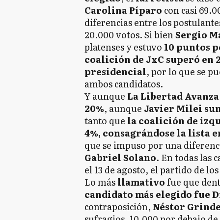
Carolina Píparo
con casi 69.00
diferencias entre los postulant
20.000 votos. Si bien
Sergio Ma
platenses y estuvo
10 puntos p
coalición de JxC superó en 2
presidencial
, por lo que se p
ambos candidatos.
Y aunque
La Libertad Avanza 
20%
, aunque
Javier Milei su
tanto que
la coalición de izq
4%, consagrándose la lista
que se impuso por una diferenci
Gabriel Solano
. En todas las 
el 13 de agosto, el partido de los
Lo más
llamativo
fue que den
candidato más elegido fue D
contraposición,
Néstor Grinde
sufragios, 10.000 por debajo de l