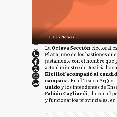
PH: La Noticia 1
La
Octava Sección
electoral e
Plata
, uno de los bastiones qu
justamente con el hombre que p
actual ministro de Justicia bon
Kicillof acompañó al candida
campaña
. En el Teatro Argent
unido
y los intendentes de Ens
Fabián Cagliardi
, dieron el p
y funcionarios provinciales, en
Ads