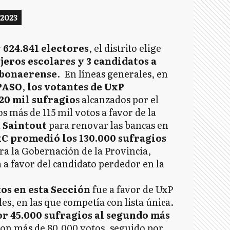
 2023
 624.841 electores
, el distrito elige
ejeros escolares y 3 candidatos a
 bonaerense
. En líneas generales, en
PASO
,
los votantes de UxP
20 mil sufragio
s alcanzados por el
s más de 115 mil votos a favor de la
 Saintout
para renovar las bancas en
C promedió los 130.000 sufragios
ara la Gobernación de la Provincia,
a favor del candidato perdedor en la
os en esta Sección
fue a favor de UxP
les, en las que competía con lista única.
r 45.000 sufragios al segundo más
 con más de 80.000 votos, seguido por