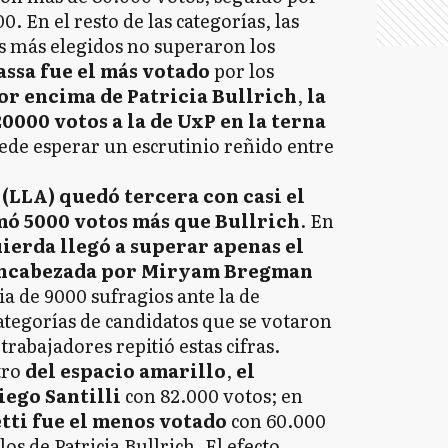
0. En el resto de las categorías, las
es más elegidos no superaron los
ssa fue el más votado
por los
or encima de Patricia Bullrich
,
la
0000 votos a la de UxP en la terna
uede esperar un escrutinio reñido entre
(LLA) quedó tercera con casi el
mó 5000 votos más que Bullrich
. En
uierda llegó a superar apenas el
 encabezada por Miryam Bregman
a de 9000 sufragios ante la de
categorías de candidatos que se votaron
 trabajadores repitió estas cifras.
tro
del espacio amarillo
,
el
iego Santilli
con 82.000 votos; en
tti fue el menos votado
con 60.000
os de Patricia Bullrich. El efecto