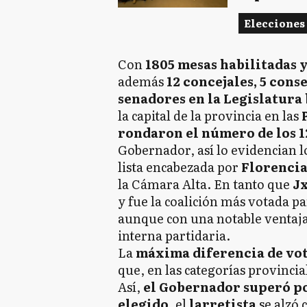
Elecciones
Con
1805 mesas habilitadas y
además
12 concejales, 5 cons
senadores en la Legislatura
la capital de la provincia en las
rondaron el número de los 1
Gobernador, así lo evidencian lo
lista encabezada por
Florencia
la Cámara Alta. En tanto que
Jx
y fue la coalición más votada p
aunque con una notable ventaja 
interna partidaria.
La
máxima diferencia de vot
que, en las categorías provincia
Así,
el Gobernador superó po
elegido
, el
larretista
se alzó