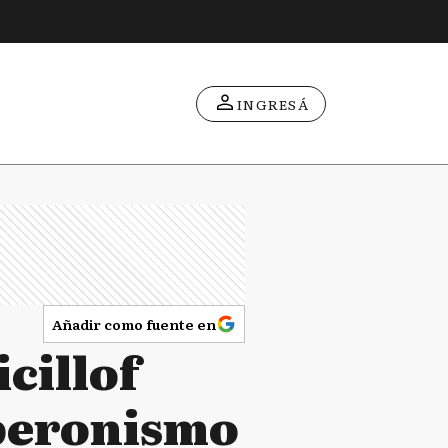
INGRESÁ
Añadir como fuente en
cillof
l peronismo