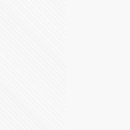
Néstor Grindetti
Diego César Santilli