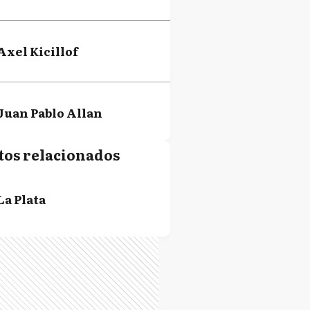
Axel Kicillof
Juan Pablo Allan
tos relacionados
Fabián Cagliardi
La Plata
Julio Garro
Patricia Bullrich