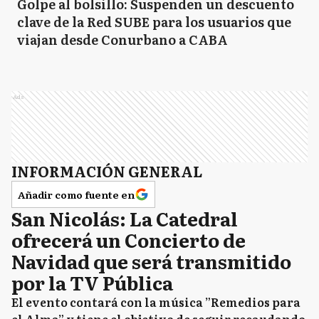
Golpe al bolsillo: Suspenden un descuento
clave de la Red SUBE para los usuarios que
CC
Carlos Casares
viajan desde Conurbano a CABA
CT
Carlos Tejedor
Ads
CD
Carmen de Areco
INFORMACIÓN GENERAL
Añadir como fuente en
San Nicolás: La Catedral
C
Castelli
ofrecerá un Concierto de
Navidad que será transmitido
por la TV Pública
C
Chacabuco
El evento contará con la música ”Remedios para