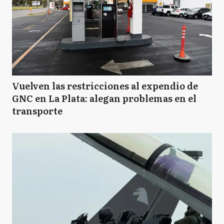
B
Baradero
BJ
Benito Juarez
Vuelven las restricciones al expendio de
GNC en La Plata: alegan problemas en el
B
transporte
Berazategui
B
Berisso
B
Bolívar