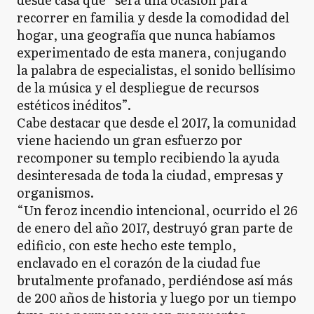
GP
recorrer en familia y desde la comodidad del
General Pinto
hogar, una geografía que nunca habíamos
experimentado de esta manera, conjugando
la palabra de especialistas, el sonido bellísimo
GP
General Pueyrredón
de la música y el despliegue de recursos
estéticos inéditos”.
Cabe destacar que desde el 2017, la comunidad
GR
viene haciendo un gran esfuerzo por
General Rodríguez
recomponer su templo recibiendo la ayuda
desinteresada de toda la ciudad, empresas y
organismos.
GS
General San Martín
“Un feroz incendio intencional, ocurrido el 26
de enero del año 2017, destruyó gran parte de
edificio, con este hecho este templo,
enclavado en el corazón de la ciudad fue
GV
General Viamonte
brutalmente profanado, perdiéndose así más
de 200 años de historia y luego por un tiempo