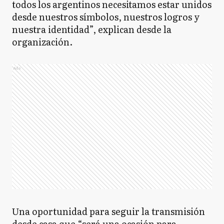
todos los argentinos necesitamos estar unidos
GG
General Guido
desde nuestros símbolos, nuestros logros y
nuestra identidad”, explican desde la
organización.
GL
General La Madrid
Ads
GL
General Lavalle
GM
General Madariaga
GP
General Paz
Una oportunidad para seguir la transmisión
desde casa que “será una ocasión para