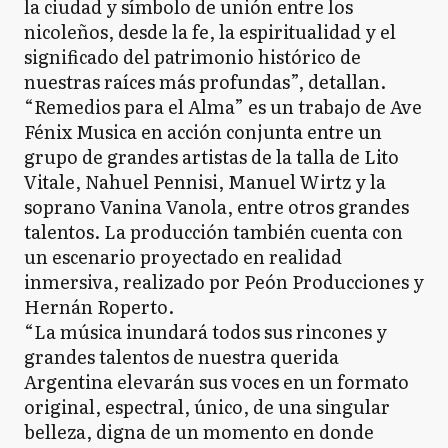
la ciudad y símbolo de unión entre los
FA
nicoleños, desde la fe, la espiritualidad y el
Florentino Ameghino
significado del patrimonio histórico de
nuestras raíces más profundas”, detallan.
“Remedios para el Alma” es un trabajo de Ave
GA
General Alvarado
Fénix Musica en acción conjunta entre un
grupo de grandes artistas de la talla de Lito
Vitale, Nahuel Pennisi, Manuel Wirtz y la
GA
soprano Vanina Vanola, entre otros grandes
General Alvear
talentos. La producción también cuenta con
un escenario proyectado en realidad
inmersiva, realizado por Peón Producciones y
GA
General Arenales
Hernán Roperto.
“La música inundará todos sus rincones y
grandes talentos de nuestra querida
GB
Argentina elevarán sus voces en un formato
General Belgrano
original, espectral, único, de una singular
belleza, digna de un momento en donde