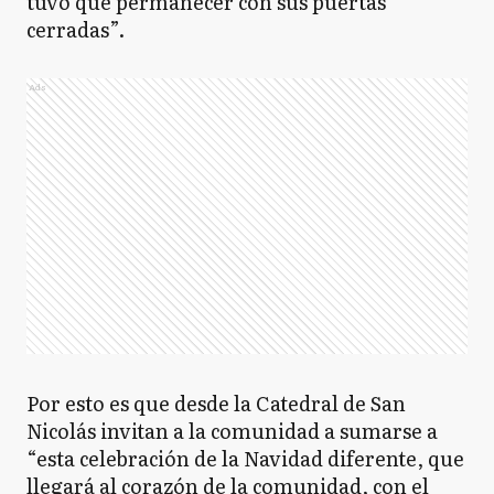
tuvo que permanecer con sus puertas
GV
General Villegas
cerradas”.
Ads
GL
Gral. Las Heras
G
Guaminí
HY
Hipólito Yrigoyen
Por esto es que desde la Catedral de San
H
Hurlingham
Nicolás invitan a la comunidad a sumarse a
“esta celebración de la Navidad diferente, que
llegará al corazón de la comunidad, con el