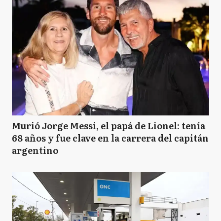
A
Avellaneda
A
Ayacucho
A
Azul
Murió Jorge Messi, el papá de Lionel: tenía
68 años y fue clave en la carrera del capitán
argentino
BB
Bahía Blanca
B
Balcarce