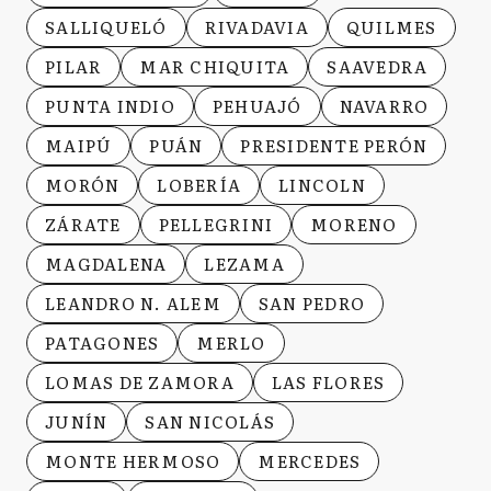
SALLIQUELÓ
RIVADAVIA
QUILMES
PILAR
MAR CHIQUITA
SAAVEDRA
PUNTA INDIO
PEHUAJÓ
NAVARRO
MAIPÚ
PUÁN
PRESIDENTE PERÓN
MORÓN
LOBERÍA
LINCOLN
ZÁRATE
PELLEGRINI
MORENO
MAGDALENA
LEZAMA
LEANDRO N. ALEM
SAN PEDRO
PATAGONES
MERLO
LOMAS DE ZAMORA
LAS FLORES
JUNÍN
SAN NICOLÁS
MONTE HERMOSO
MERCEDES