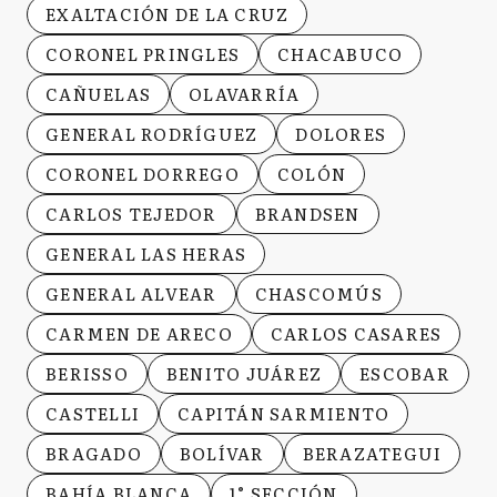
EXALTACIÓN DE LA CRUZ
CORONEL PRINGLES
CHACABUCO
CAÑUELAS
OLAVARRÍA
GENERAL RODRÍGUEZ
DOLORES
CORONEL DORREGO
COLÓN
CARLOS TEJEDOR
BRANDSEN
GENERAL LAS HERAS
GENERAL ALVEAR
CHASCOMÚS
CARMEN DE ARECO
CARLOS CASARES
BERISSO
BENITO JUÁREZ
ESCOBAR
CASTELLI
CAPITÁN SARMIENTO
BRAGADO
BOLÍVAR
BERAZATEGUI
BAHÍA BLANCA
1° SECCIÓN