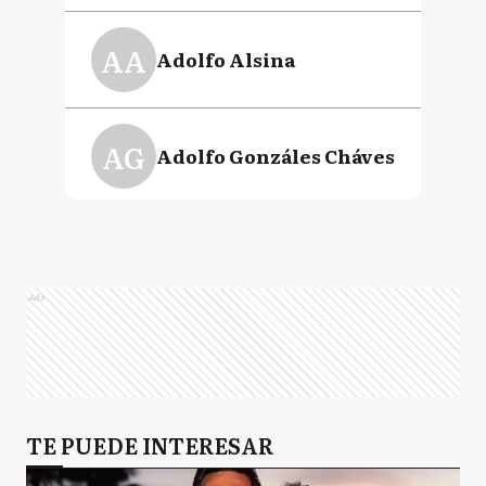
AA
Adolfo Alsina
AG
Adolfo Gonzáles Cháves
A
Alberti
Ads
AB
Almirante Brown
A
TE PUEDE INTERESAR
Arrecifes