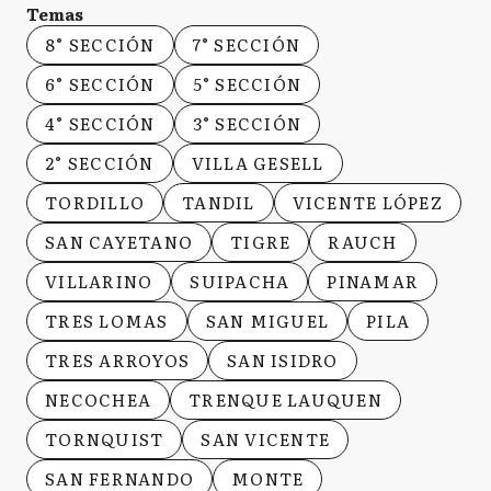
Temas
8° SECCIÓN
7° SECCIÓN
6° SECCIÓN
5° SECCIÓN
4° SECCIÓN
3° SECCIÓN
2° SECCIÓN
VILLA GESELL
TORDILLO
TANDIL
VICENTE LÓPEZ
SAN CAYETANO
TIGRE
RAUCH
VILLARINO
SUIPACHA
PINAMAR
TRES LOMAS
SAN MIGUEL
PILA
TRES ARROYOS
SAN ISIDRO
NECOCHEA
TRENQUE LAUQUEN
TORNQUIST
SAN VICENTE
SAN FERNANDO
MONTE