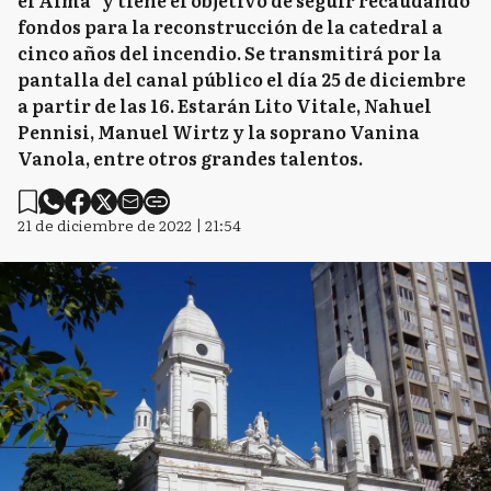
el Alma” y tiene el objetivo de seguir recaudando
fondos para la reconstrucción de la catedral a
C
Chascomús
cinco años del incendio. Se transmitirá por la
pantalla del canal público el día 25 de diciembre
a partir de las 16. Estarán Lito Vitale, Nahuel
Pennisi, Manuel Wirtz y la soprano Vanina
C
Chivilcoy
Vanola, entre otros grandes talentos.
21 de diciembre de 2022 | 21:54
C
Colón
CD
Coronel Dorrego
CP
Coronel Pringles