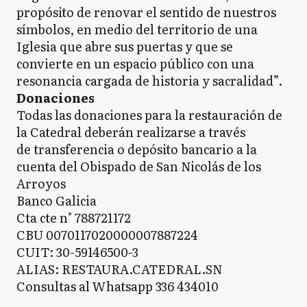
I
propósito de renovar el sentido de nuestros
Ituzaingó
símbolos, en medio del territorio de una
Iglesia que abre sus puertas y que se
convierte en un espacio público con una
JC
José C. Paz
resonancia cargada de historia y sacralidad”.
Donaciones
Todas las donaciones para la restauración de
J
la Catedral deberán realizarse a través
Junín
de transferencia o depósito bancario a la
cuenta del Obispado de San Nicolás de los
Arroyos
LC
La Costa
Banco Galicia
Cta cte n° 788721172
CBU 0070117020000007887224
CUIT: 30-59146500-3
LM
La Matanza
ALIAS: RESTAURA.CATEDRAL.SN
Consultas al Whatsapp 336 434010