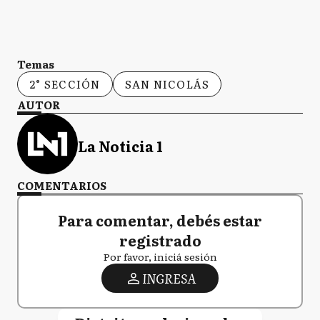
LP
La Plata
Temas
L
Lanús
2° SECCIÓN
SAN NICOLÁS
AUTOR
L
Laprida
La Noticia 1
COMENTARIOS
LF
Las Flores
Para comentar, debés estar
registrado
Por favor, iniciá sesión
LN
Leandro N Alem
INGRESA