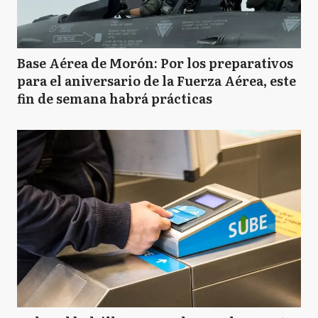
B
Bragado
Base Aérea de Morón: Por los preparativos
para el aniversario de la Fuerza Aérea, este
B
Brandsen
fin de semana habrá prácticas
C
Campana
C
Cañuelas
CS
Capitán Sarmiento