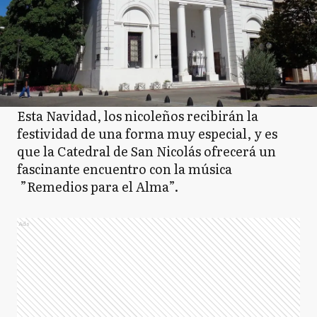
CR
Coronel Rosales
CS
Coronel Suarez
Esta Navidad, los nicoleños recibirán la
festividad de una forma muy especial, y es
D
que la Catedral de San Nicolás ofrecerá un
Daireaux
fascinante encuentro con la música
”Remedios para el Alma”.
D
Dolores
Ads
E
Ensenada