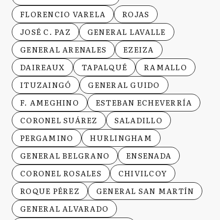
FLORENCIO VARELA
ROJAS
JOSÉ C. PAZ
GENERAL LAVALLE
GENERAL ARENALES
EZEIZA
DAIREAUX
TAPALQUÉ
RAMALLO
ITUZAINGÓ
GENERAL GUIDO
F. AMEGHINO
ESTEBAN ECHEVERRÍA
CORONEL SUÁREZ
SALADILLO
PERGAMINO
HURLINGHAM
GENERAL BELGRANO
ENSENADA
CORONEL ROSALES
CHIVILCOY
ROQUE PÉREZ
GENERAL SAN MARTÍN
GENERAL ALVARADO