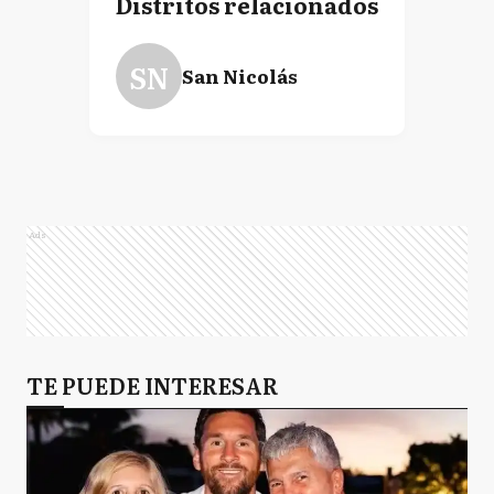
Distritos relacionados
L
Lezama
SN
San Nicolás
L
Lincoln
L
Lobería
Ads
L
Lobos
TE PUEDE INTERESAR
LD
Lomas de Zamora