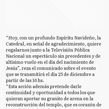
E
Escobar
EE
Esteban Echeverría
“Hoy, con un profundo Espíritu Navideño, la
Catedral, en señal de agradecimiento, quiere
regalarnos junto a la Televisión Pública
ED
Exaltación de la Cruz
Nacional un espectáculo sin precedentes y de
altísimo vuelo en el día del nacimiento de
Jesús”, reza el comunicado sobre el evento
E
Ezeiza
que se transmitirá el día 25 de diciembre a
partir de las 16 hs.
“Esta acción además pretende darle
continuidad y oportunidad a todos los que
FV
Florencio Varela
quieran aportar su granito de arena en la
reconstrucción del templo, que es corazón de