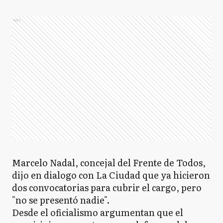
Ads
GA
General Arenales
GB
General Belgrano
GG
General Guido
GL
General La Madrid
Marcelo Nadal, concejal del Frente de Todos,
dijo en dialogo con La Ciudad que ya hicieron
dos convocatorias para cubrir el cargo, pero
"no se presentó nadie".
GL
General Lavalle
Desde el oficialismo argumentan que el