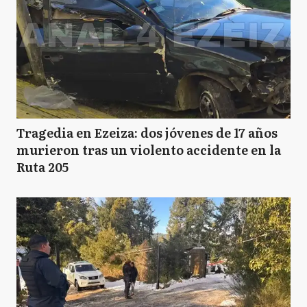
LC
La Costa
LM
La Matanza
Tragedia en Ezeiza: dos jóvenes de 17 años
LP
murieron tras un violento accidente en la
La Plata
Ruta 205
L
Lanús
L
Laprida