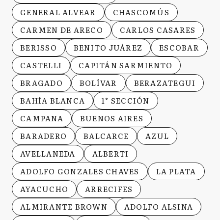
GENERAL ALVEAR
CHASCOMÚS
CARMEN DE ARECO
CARLOS CASARES
BERISSO
BENITO JUÁREZ
ESCOBAR
CASTELLI
CAPITÁN SARMIENTO
BRAGADO
BOLÍVAR
BERAZATEGUI
BAHÍA BLANCA
1° SECCIÓN
CAMPANA
BUENOS AIRES
BARADERO
BALCARCE
AZUL
AVELLANEDA
ALBERTI
ADOLFO GONZALES CHAVES
LA PLATA
AYACUCHO
ARRECIFES
ALMIRANTE BROWN
ADOLFO ALSINA