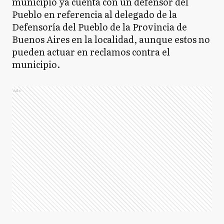
municipio ya cuenta con un defensor del
Pueblo en referencia al delegado de la
GM
Defensoría del Pueblo de la Provincia de
General Madariaga
Buenos Aires en la localidad, aunque estos no
pueden actuar en reclamos contra el
municipio.
GP
General Paz
Ads
GP
General Pinto
GP
General Pueyrredón
GR
General Rodríguez