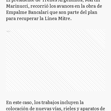
Marinucci, recorrió los avances en la obra de
N
Necochea
Empalme Bancalari que son parte del plan
para recuperar la Línea Mitre.
O
Olavarría
Ads
P
Patagones
P
Pehuajó
P
Pellegrini
En este caso, los trabajos incluyen la
colocación de nuevas vías, rieles y aparatos de