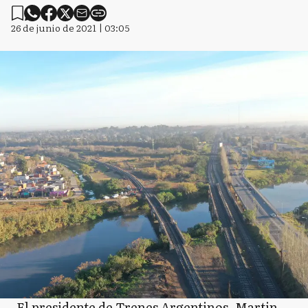
M
Monte
26 de junio de 2021 | 03:05
MH
Monte Hermoso
M
Moreno
M
Morón
N
Navarro
El presidente de Trenes Argentinos, Martin