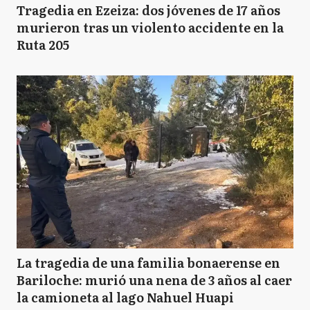
Tragedia en Ezeiza: dos jóvenes de 17 años
murieron tras un violento accidente en la
Ruta 205
BB
Bahía Blanca
B
Balcarce
B
Baradero
BJ
Benito Juarez
La tragedia de una familia bonaerense en
Bariloche: murió una nena de 3 años al caer
B
la camioneta al lago Nahuel Huapi
Berazategui