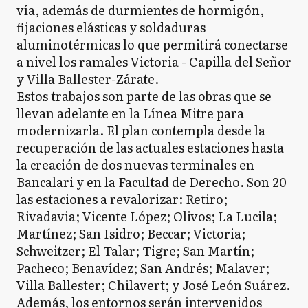
vía, además de durmientes de hormigón,
P
Pergamino
fijaciones elásticas y soldaduras
aluminotérmicas lo que permitirá conectarse
a nivel los ramales Victoria - Capilla del Señor
P
y Villa Ballester-Zárate.
Pila
Estos trabajos son parte de las obras que se
llevan adelante en la Línea Mitre para
modernizarla. El plan contempla desde la
P
Pilar
recuperación de las actuales estaciones hasta
la creación de dos nuevas terminales en
Bancalari y en la Facultad de Derecho. Son 20
P
las estaciones a revalorizar: Retiro;
Pinamar
Rivadavia; Vicente López; Olivos; La Lucila;
Martínez; San Isidro; Beccar; Victoria;
Schweitzer; El Talar; Tigre; San Martín;
PP
Presidente Perón
Pacheco; Benavídez; San Andrés; Malaver;
Villa Ballester; Chilavert; y José León Suárez.
Además, los entornos serán intervenidos