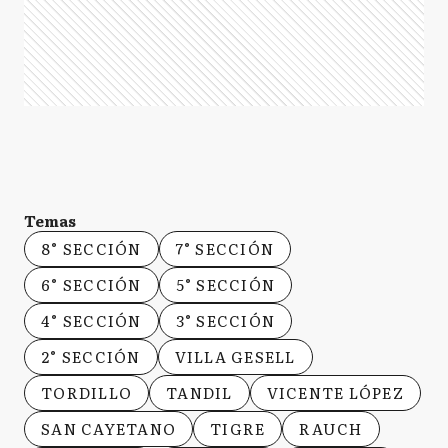
Temas
8° SECCIÓN
7° SECCIÓN
6° SECCIÓN
5° SECCIÓN
4° SECCIÓN
3° SECCIÓN
2° SECCIÓN
VILLA GESELL
TORDILLO
TANDIL
VICENTE LÓPEZ
SAN CAYETANO
TIGRE
RAUCH