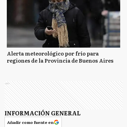
C
Cañuelas
CS
Capitán Sarmiento
Alerta meteorológico por frío para
regiones de la Provincia de Buenos Aires
CC
Carlos Casares
Ads
CT
Carlos Tejedor
INFORMACIÓN GENERAL
CD
Carmen de Areco
Añadir como fuente en