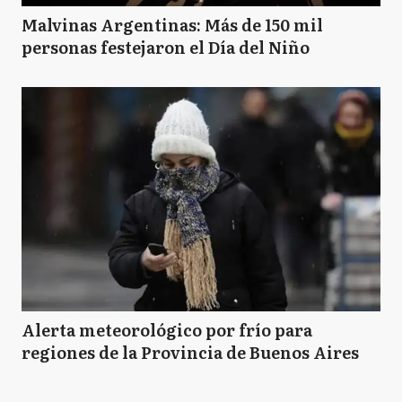
Malvinas Argentinas: Más de 150 mil
L
Lobos
personas festejaron el Día del Niño
LD
Lomas de Zamora
L
Luján
M
Magdalena
Alerta meteorológico por frío para
M
regiones de la Provincia de Buenos Aires
Maipú