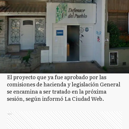
CD
Coronel Dorrego
CP
Coronel Pringles
CR
Coronel Rosales
El proyecto que ya fue aprobado por las
comisiones de hacienda y legislación General
se encamina a ser tratado en la próxima
CS
Coronel Suarez
sesión, según informó La Ciudad Web.
Ads
D
Daireaux