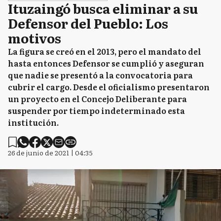
Ituzaingó busca eliminar a su
Defensor del Pueblo: Los
C
motivos
Castelli
La figura se creó en el 2013, pero el mandato del
hasta entonces Defensor se cumplió y aseguran
C
que nadie se presentó a la convocatoria para
Chacabuco
cubrir el cargo. Desde el oficialismo presentaron
un proyecto en el Concejo Deliberante para
suspender por tiempo indeterminado esta
C
Chascomús
institución.
26 de junio de 2021 | 04:35
C
Chivilcoy
C
Colón