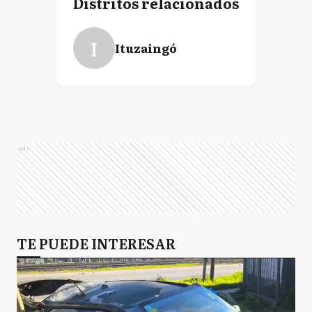
Distritos relacionados
HY
Hipólito Yrigoyen
I
Ituzaingó
H
Hurlingham
Ads
I
Ituzaingó
JC
José C. Paz
TE PUEDE INTERESAR
J
Junín