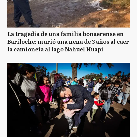
LF
Las Flores
La tragedia de una familia bonaerense en
LN
Leandro N Alem
Bariloche: murió una nena de 3 años al caer
la camioneta al lago Nahuel Huapi
L
Lezama
L
Lincoln
L
Lobería