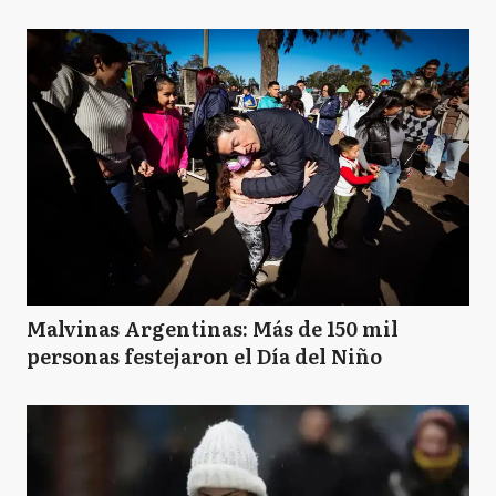
B
Berisso
B
Bolívar
B
Bragado
Malvinas Argentinas: Más de 150 mil
personas festejaron el Día del Niño
B
Brandsen
C
Campana