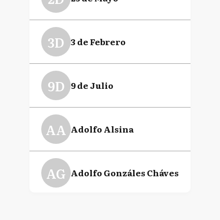
3D
3 de Febrero
9D
9 de Julio
AA
Adolfo Alsina
AG
Adolfo Gonzáles Cháves
A
Alberti