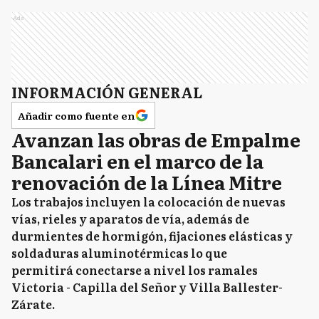
MA
Ads
Malvinas Argentinas
MC
Mar Chiquita
INFORMACIÓN GENERAL
Añadir como fuente en
Avanzan las obras de Empalme
MP
Marcos Paz
Bancalari en el marco de la
renovación de la Línea Mitre
Los trabajos incluyen la colocación de nuevas
M
Mercedes
vías, rieles y aparatos de vía, además de
durmientes de hormigón, fijaciones elásticas y
soldaduras aluminotérmicas lo que
permitirá conectarse a nivel los ramales
M
Merlo
Victoria - Capilla del Señor y Villa Ballester-
Zárate.