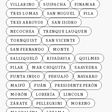
VILLARINO
SUIPACHA
PINAMAR
TRES LOMAS
SAN MIGUEL
PILA
TRES ARROYOS
SAN ISIDRO
NECOCHEA
TRENQUE LAUQUEN
TORNQUIST
SAN VICENTE
SAN FERNANDO
MONTE
SALLIQUELÓ
RIVADAVIA
QUILMES
PILAR
MAR CHIQUITA
SAAVEDRA
PUNTA INDIO
PEHUAJÓ
NAVARRO
MAIPÚ
PUÁN
PRESIDENTE PERÓN
MORÓN
LOBERÍA
LINCOLN
ZÁRATE
PELLEGRINI
MORENO