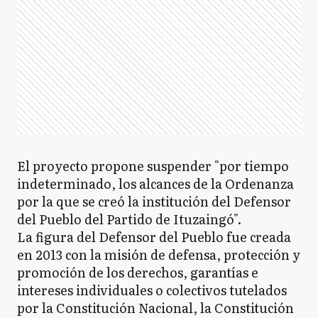
D
Dolores
E
Ensenada
El proyecto propone suspender "por tiempo
E
Escobar
indeterminado, los alcances de la Ordenanza
por la que se creó la institución del Defensor
del Pueblo del Partido de Ituzaingó".
EE
Esteban Echeverría
La figura del Defensor del Pueblo fue creada
en 2013 con la misión de defensa, protección y
promoción de los derechos, garantías e
intereses individuales o colectivos tutelados
ED
Exaltación de la Cruz
por la Constitución Nacional, la Constitución