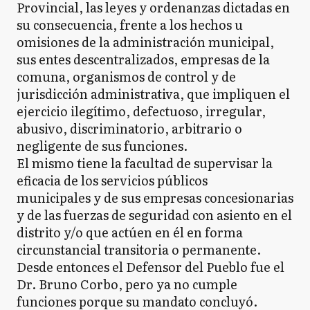
Provincial, las leyes y ordenanzas dictadas en
su consecuencia, frente a los hechos u
E
omisiones de la administración municipal,
Ezeiza
sus entes descentralizados, empresas de la
comuna, organismos de control y de
jurisdicción administrativa, que impliquen el
FV
Florencio Varela
ejercicio ilegítimo, defectuoso, irregular,
abusivo, discriminatorio, arbitrario o
negligente de sus funciones.
FA
El mismo tiene la facultad de supervisar la
Florentino Ameghino
eficacia de los servicios públicos
municipales y de sus empresas concesionarias
y de las fuerzas de seguridad con asiento en el
GA
General Alvarado
distrito y/o que actúen en él en forma
circunstancial transitoria o permanente.
Desde entonces el Defensor del Pueblo fue el
Dr. Bruno Corbo, pero ya no cumple
GA
General Alvear
funciones porque su mandato concluyó.