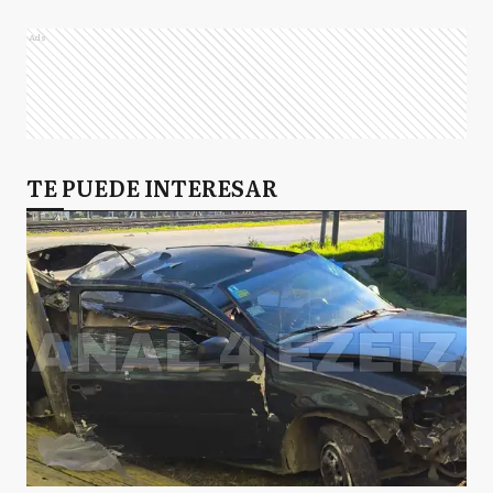
Ads
AB
Almirante Brown
A
TE PUEDE INTERESAR
Arrecifes
A
Avellaneda
A
Ayacucho
A
Azul