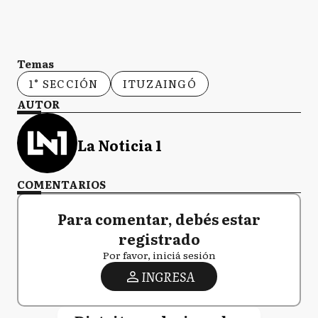
GS
General San Martín
Temas
1° SECCIÓN
ITUZAINGÓ
GV
General Viamonte
AUTOR
La Noticia 1
GV
General Villegas
COMENTARIOS
Para comentar, debés estar
GL
Gral. Las Heras
registrado
Por favor, iniciá sesión
INGRESA
G
Guaminí