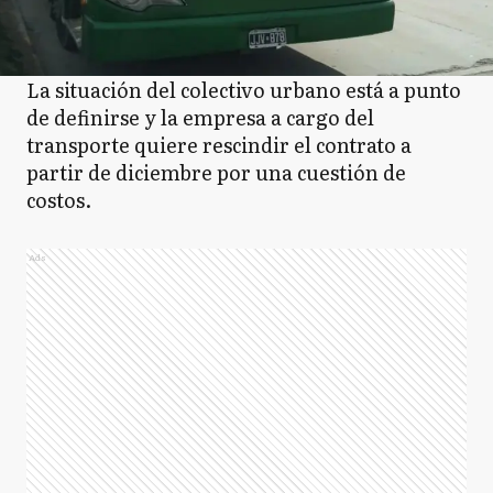
CR
Coronel Rosales
La situación del colectivo urbano está a punto
de definirse y la empresa a cargo del
transporte quiere rescindir el contrato a
CS
Coronel Suarez
partir de diciembre por una cuestión de
costos.
D
Daireaux
Ads
D
Dolores
E
Ensenada