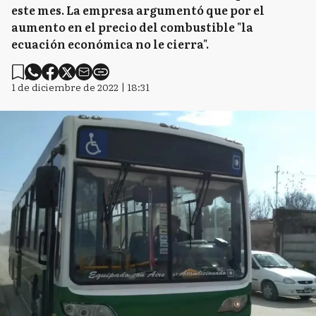
este mes. La empresa argumentó que por el
aumento en el precio del combustible "la
C
Chascomús
ecuación económica no le cierra".
1 de diciembre de 2022 | 18:31
C
Chivilcoy
C
Colón
CD
Coronel Dorrego
CP
Coronel Pringles