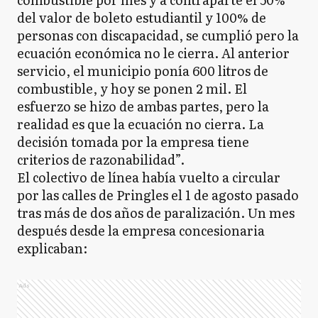
del valor de boleto estudiantil y 100% de
FA
Florentino Ameghino
personas con discapacidad, se cumplió pero la
ecuación económica no le cierra. Al anterior
servicio, el municipio ponía 600 litros de
combustible, y hoy se ponen 2 mil. El
GA
General Alvarado
esfuerzo se hizo de ambas partes, pero la
realidad es que la ecuación no cierra. La
decisión tomada por la empresa tiene
GA
criterios de razonabilidad”.
General Alvear
El colectivo de línea había vuelto a circular
por las calles de Pringles el 1 de agosto pasado
tras más de dos años de paralización. Un mes
GA
General Arenales
después desde la empresa concesionaria
explicaban:
GB
General Belgrano
Ads