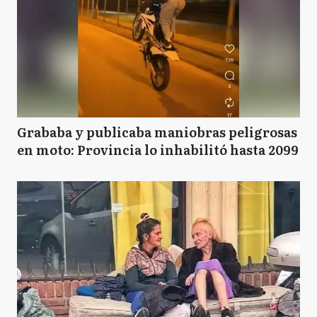
B
Baradero
BJ
Benito Juarez
Grababa y publicaba maniobras peligrosas
en moto: Provincia lo inhabilitó hasta 2099
B
Berazategui
B
Berisso
B
Bolívar