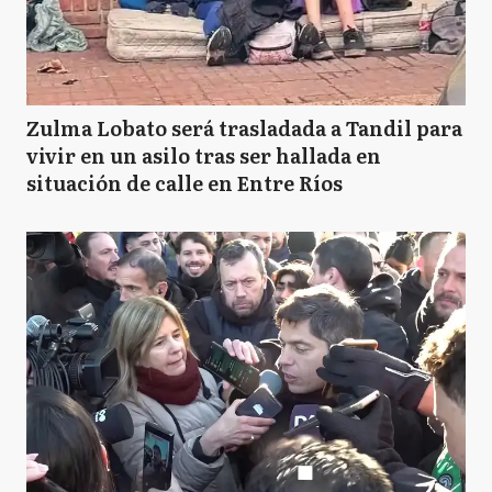
L
Luján
M
Magdalena
Zulma Lobato será trasladada a Tandil para
vivir en un asilo tras ser hallada en
situación de calle en Entre Ríos
M
Maipú
MA
Malvinas Argentinas
MC
Mar Chiquita