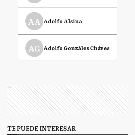
AA
Adolfo Alsina
AG
Adolfo Gonzáles Cháves
A
Alberti
Ads
AB
Almirante Brown
A
TE PUEDE INTERESAR
Arrecifes