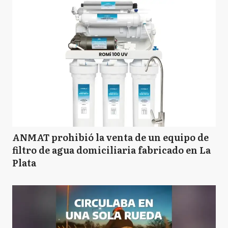
A
Avellaneda
A
Ayacucho
A
Azul
ANMAT prohibió la venta de un equipo de
filtro de agua domiciliaria fabricado en La
Plata
BB
Bahía Blanca
B
Balcarce