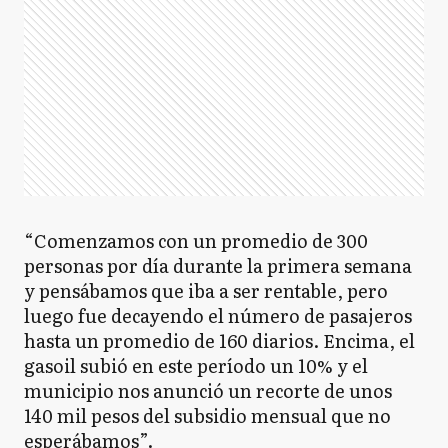
GG
General Guido
GL
General La Madrid
GL
General Lavalle
“Comenzamos con un promedio de 300
personas por día durante la primera semana
y pensábamos que iba a ser rentable, pero
GM
General Madariaga
luego fue decayendo el número de pasajeros
hasta un promedio de 160 diarios. Encima, el
gasoil subió en este período un 10% y el
municipio nos anunció un recorte de unos
GP
General Paz
140 mil pesos del subsidio mensual que no
esperábamos”.