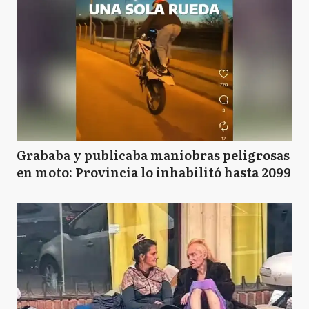
L
Lezama
L
Lincoln
L
Lobería
Grababa y publicaba maniobras peligrosas
en moto: Provincia lo inhabilitó hasta 2099
L
Lobos
LD
Lomas de Zamora