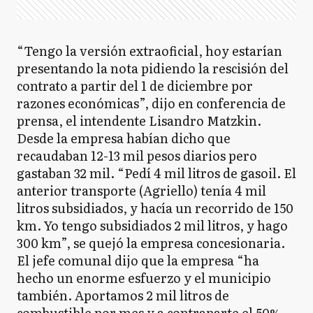
E
Escobar
“Tengo la versión extraoficial, hoy estarían
presentando la nota pidiendo la rescisión del
contrato a partir del 1 de diciembre por
EE
Esteban Echeverría
razones económicas”, dijo en conferencia de
prensa, el intendente Lisandro Matzkin.
Desde la empresa habían dicho que
ED
recaudaban 12-13 mil pesos diarios pero
Exaltación de la Cruz
gastaban 32 mil. “Pedí 4 mil litros de gasoil. El
anterior transporte (Agriello) tenía 4 mil
litros subsidiados, y hacía un recorrido de 150
E
Ezeiza
km. Yo tengo subsidiados 2 mil litros, y hago
300 km”, se quejó la empresa concesionaria.
El jefe comunal dijo que la empresa “ha
hecho un enorme esfuerzo y el municipio
FV
Florencio Varela
también. Aportamos 2 mil litros de
combustible por mes y a contraparte el 50%