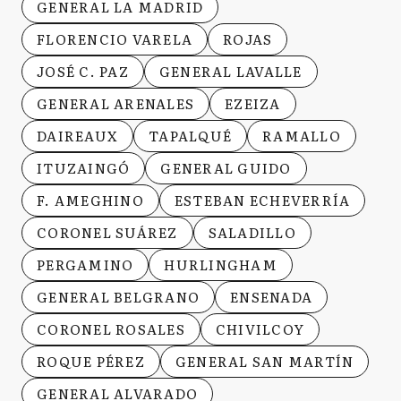
GENERAL LA MADRID
FLORENCIO VARELA
ROJAS
JOSÉ C. PAZ
GENERAL LAVALLE
GENERAL ARENALES
EZEIZA
DAIREAUX
TAPALQUÉ
RAMALLO
ITUZAINGÓ
GENERAL GUIDO
F. AMEGHINO
ESTEBAN ECHEVERRÍA
CORONEL SUÁREZ
SALADILLO
PERGAMINO
HURLINGHAM
GENERAL BELGRANO
ENSENADA
CORONEL ROSALES
CHIVILCOY
ROQUE PÉREZ
GENERAL SAN MARTÍN
GENERAL ALVARADO