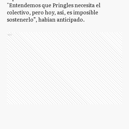
"Entendemos que Pringles necesita el
GP
General Pinto
colectivo, pero hoy, así, es imposible
sostenerlo”, habían anticipado.
GP
Ads
General Pueyrredón
GR
General Rodríguez
GS
General San Martín
GV
General Viamonte