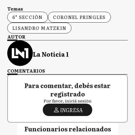
Temas
GV
General Villegas
6° SECCIÓN
CORONEL PRINGLES
LISANDRO MATZKIN
GL
AUTOR
Gral. Las Heras
La Noticia 1
G
Guaminí
COMENTARIOS
Para comentar, debés estar
HY
Hipólito Yrigoyen
registrado
Por favor, iniciá sesión
INGRESA
H
Hurlingham
Funcionarios relacionados