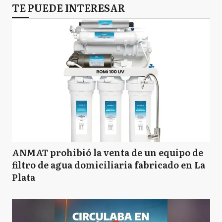
TE PUEDE INTERESAR
LP
La Plata
L
Lanús
L
Laprida
LF
Las Flores
ANMAT prohibió la venta de un equipo de
filtro de agua domiciliaria fabricado en La
Plata
LN
Leandro N Alem