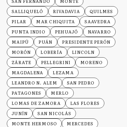
SAN FERNANDO
MONTE
SALLIQUELÓ
RIVADAVIA
QUILMES
PILAR
MAR CHIQUITA
SAAVEDRA
PUNTA INDIO
PEHUAJÓ
NAVARRO
MAIPÚ
PUÁN
PRESIDENTE PERÓN
MORÓN
LOBERÍA
LINCOLN
ZÁRATE
PELLEGRINI
MORENO
MAGDALENA
LEZAMA
LEANDRO N. ALEM
SAN PEDRO
PATAGONES
MERLO
LOMAS DE ZAMORA
LAS FLORES
JUNÍN
SAN NICOLÁS
MONTE HERMOSO
MERCEDES