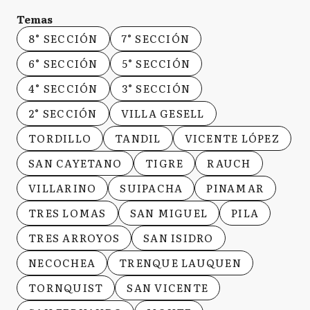
Temas
8° SECCIÓN
7° SECCIÓN
6° SECCIÓN
5° SECCIÓN
4° SECCIÓN
3° SECCIÓN
2° SECCIÓN
VILLA GESELL
TORDILLO
TANDIL
VICENTE LÓPEZ
SAN CAYETANO
TIGRE
RAUCH
VILLARINO
SUIPACHA
PINAMAR
TRES LOMAS
SAN MIGUEL
PILA
TRES ARROYOS
SAN ISIDRO
NECOCHEA
TRENQUE LAUQUEN
TORNQUIST
SAN VICENTE