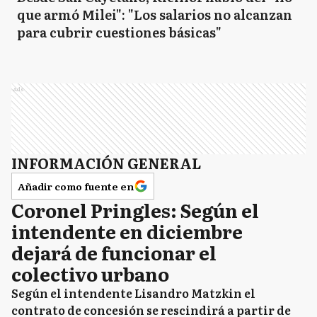
que armó Milei": "Los salarios no alcanzan
para cubrir cuestiones básicas"
CC
Carlos Casares
Ads
CT
Carlos Tejedor
INFORMACIÓN GENERAL
CD
Carmen de Areco
Añadir como fuente en
Coronel Pringles: Según el
C
intendente en diciembre
Castelli
dejará de funcionar el
colectivo urbano
C
Chacabuco
Según el intendente Lisandro Matzkin el
contrato de concesión se rescindirá a partir de