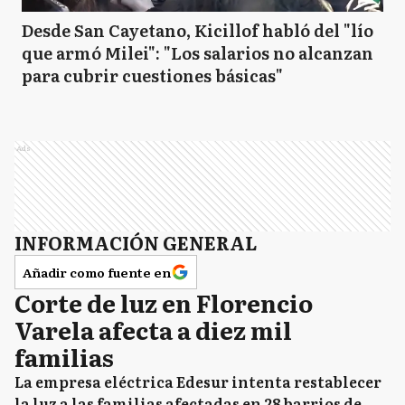
MP
Marcos Paz
Desde San Cayetano, Kicillof habló del "lío
que armó Milei": "Los salarios no alcanzan
para cubrir cuestiones básicas"
M
Mercedes
Ads
M
Merlo
INFORMACIÓN GENERAL
M
Monte
Añadir como fuente en
Corte de luz en Florencio
Varela afecta a diez mil
MH
Monte Hermoso
familias
La empresa eléctrica Edesur intenta restablecer
la luz a las familias afectadas en 28 barrios de