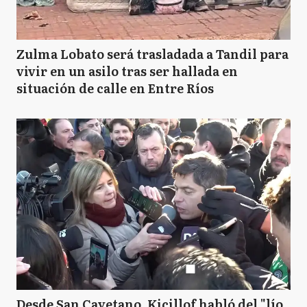
B
Bragado
Zulma Lobato será trasladada a Tandil para
vivir en un asilo tras ser hallada en
situación de calle en Entre Ríos
B
Brandsen
C
Campana
C
Cañuelas
CS
Capitán Sarmiento
Desde San Cayetano, Kicillof habló del "lío