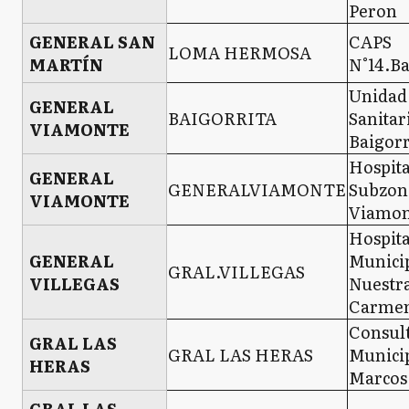
Peron
GENERAL SAN
CAPS
LOMA HERMOSA
MARTÍN
N°14.Ba
Unidad
GENERAL
BAIGORRITA
Sanitar
VIAMONTE
Baigorr
Hospita
GENERAL
GENERALVIAMONTE
Subzon
VIAMONTE
Viamon
Hospita
GENERAL
Munici
GRAL.VILLEGAS
VILLEGAS
Nuestra
Carme
Consul
GRAL LAS
GRAL LAS HERAS
Municip
HERAS
Marcos
GRAL LAS