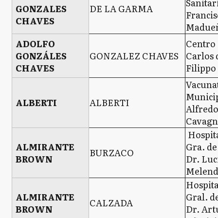
Sanitar
GONZALES
DE LA GARMA
Francis
CHAVES
Madue
ADOLFO
Centro 
GONZÁLES
GONZALEZ CHAVES
Carlos 
CHAVES
Filippo
Vacuna
Munici
ALBERTI
ALBERTI
Alfred
Cavag
Hospit
ALMIRANTE
Gra. d
BURZACO
BROWN
Dr. Luc
Melend
Hospita
ALMIRANTE
Gral. d
CALZADA
BROWN
Dr. Art