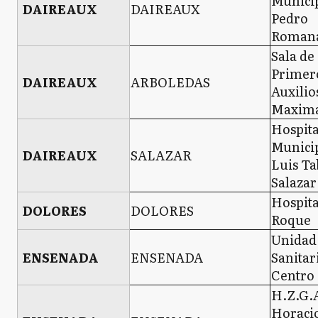
Municip
DAIREAUX
DAIREAUX
Pedro
Romana
Sala de
Primer
DAIREAUX
ARBOLEDAS
Auxilio
Maxim
Hospita
Municip
DAIREAUX
SALAZAR
Luis Ta
Salazar
Hospita
DOLORES
DOLORES
Roque
Unidad
ENSENADA
ENSENADA
Sanitar
Centro
H.Z.G.A
Horaci