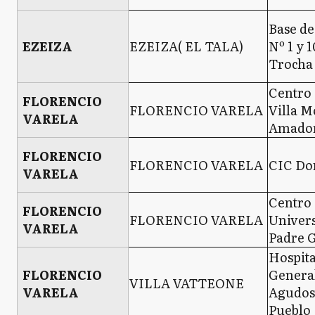
Base de
EZEIZA
EZEIZA( EL TALA)
Nº 1 y 1
Trocha 
Centro 
FLORENCIO
FLORENCIO VARELA
Villa M
VARELA
Amador
FLORENCIO
FLORENCIO VARELA
CIC Do
VARELA
Centro 
FLORENCIO
FLORENCIO VARELA
Univers
VARELA
Padre 
Hospita
FLORENCIO
Genera
VILLA VATTEONE
VARELA
Agudos
Pueblo