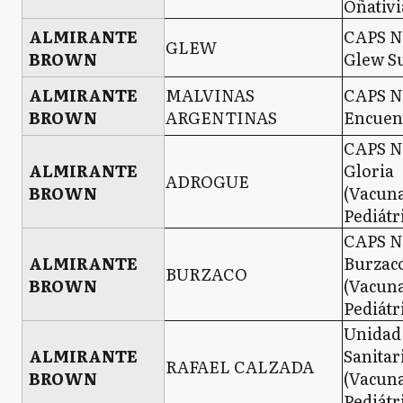
Oñativi
ALMIRANTE
CAPS N
GLEW
BROWN
Glew S
ALMIRANTE
MALVINAS
CAPS N°
BROWN
ARGENTINAS
Encuen
CAPS N
ALMIRANTE
Gloria
ADROGUE
BROWN
(Vacun
Pediátr
CAPS N°
ALMIRANTE
Burzac
BURZACO
BROWN
(Vacun
Pediátr
Unidad
ALMIRANTE
Sanitar
RAFAEL CALZADA
BROWN
(Vacun
Pediátr