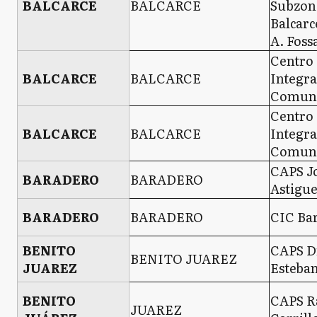
BALCARCE
BALCARCE
Subzon
Balcarc
A. Fossa
Centro
BALCARCE
BALCARCE
Integr
Comuni
Centro
BALCARCE
BALCARCE
Integr
Comuni
CAPS J
BARADERO
BARADERO
Astigue
BARADERO
BARADERO
CIC Ba
BENITO
CAPS D
BENITO JUAREZ
JUAREZ
Esteban
BENITO
CAPS 
JUAREZ