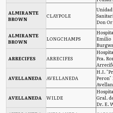
Unidad
ALMIRANTE
CLAYPOLE
Sanitar
BROWN
Don Or
Hospita
ALMIRANTE
LONGCHAMPS
Emilio
BROWN
Burgwa
Hospita
ARRECIFES
ARRECIFES
Fca. R
Arrecif
H.I. "P
AVELLANEDA
AVELLANEDA
Peron"
Avella
Hospita
AVELLANEDA
WILDE
Gral. d
Dr. E. 