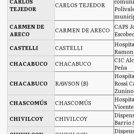
CARLOS
comuni
CARLOS TEJEDOR
TEJEDOR
Polival
munici
CARMEN DE
CAPS J
CARMEN DE ARECO
ARECO
Escobe
Hospita
CASTELLI
CASTELLI
Ramon 
CIC Alc
CHACABUCO
CHACABUCO
Peña
Hospita
CHACABUCO
RAWSON (B)
Rossi C
Zunino 
Hospita
CHASCOMÚS
CHASCOMÚS
Vicente
Dispen
CHIVILCOY
CHIVILCOY
Barrio 
Dispen