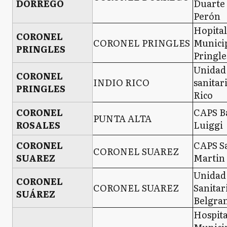
DORREGO
Duarte
Perón
Hopital
CORONEL
CORONEL PRINGLES
Municip
PRINGLES
Pringle
Unidad
CORONEL
INDIO RICO
sanitar
PRINGLES
Rico
CORONEL
CAPS B
PUNTA ALTA
ROSALES
Luiggi
CORONEL
CAPS S
CORONEL SUAREZ
SUAREZ
Martin
Unidad
CORONEL
CORONEL SUAREZ
Sanitar
SUÁREZ
Belgra
Hospita