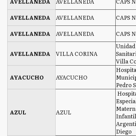
AVELLANEDA
AVELLANEDA
CAPS N
AVELLANEDA
AVELLANEDA
CAPS N
AVELLANEDA
AVELLANEDA
CAPS N
Unidad
AVELLANEDA
VILLA CORINA
Sanitar
Villa C
Hospita
AYACUCHO
AYACUCHO
Municip
Pedro S
Hospit
Especia
Matern
AZUL
AZUL
Infanti
Argent
Diego