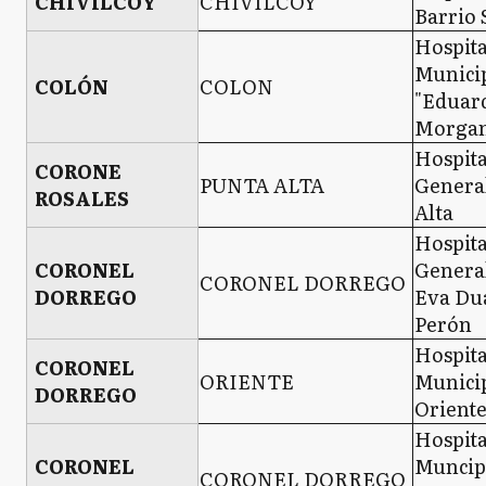
CHIVILCOY
CHIVILCOY
Barrio 
Hospita
Munici
COLÓN
COLON
"Eduar
Morgan
Hospita
CORONE
PUNTA ALTA
Genera
ROSALES
Alta
Hospita
CORONEL
Genera
CORONEL DORREGO
DORREGO
Eva Du
Perón
Hospita
CORONEL
ORIENTE
Municip
DORREGO
Orient
Hospita
CORONEL
Muncip
CORONEL DORREGO