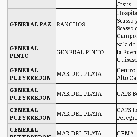
Jesus
Hospita
Scasso 
GENERAL PAZ
RANCHOS
Scasso 
Campo
Sala de
GENERAL
GENERAL PINTO
la Fuen
PINTO
Guisas
GENERAL
Centro 
MAR DEL PLATA
PUEYRREDON
Alto C
GENERAL
MAR DEL PLATA
CAPS B
PUEYRREDON
GENERAL
CAPS L
MAR DEL PLATA
PUEYRREDON
Peregr
GENERAL
MAR DEL PLATA
CEMA