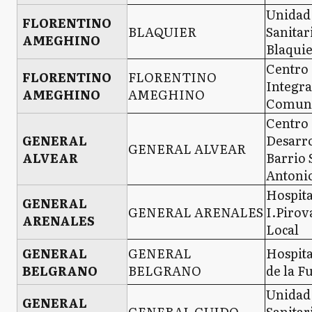
Unidad
FLORENTINO
BLAQUIER
Sanitar
AMEGHINO
Blaqui
Centro
FLORENTINO
FLORENTINO
Integr
AMEGHINO
AMEGHINO
Comuni
Centro
GENERAL
Desarro
GENERAL ALVEAR
ALVEAR
Barrio 
Antoni
Hospita
GENERAL
GENERAL ARENALES
I.Piro
ARENALES
Local
GENERAL
GENERAL
Hospita
BELGRANO
BELGRANO
de la F
Unidad
GENERAL
GENERAL GUIDO
Sanitar