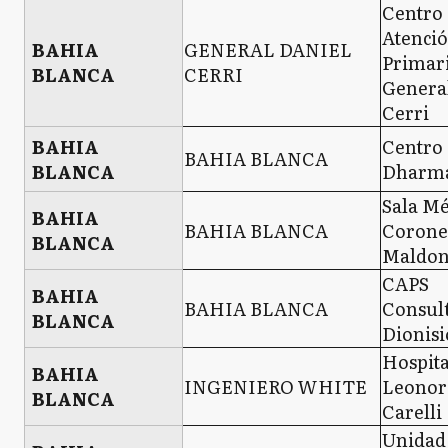
Centro
Atenci
BAHIA
GENERAL DANIEL
Primar
BLANCA
CERRI
Genera
Cerri
BAHIA
Centro 
BAHIA BLANCA
BLANCA
Dharm
Sala Mé
BAHIA
BAHIA BLANCA
Corone
BLANCA
Maldo
CAPS
BAHIA
BAHIA BLANCA
Consul
BLANCA
Dionisi
Hospit
BAHIA
INGENIERO WHITE
Leonor
BLANCA
Carelli
Unidad