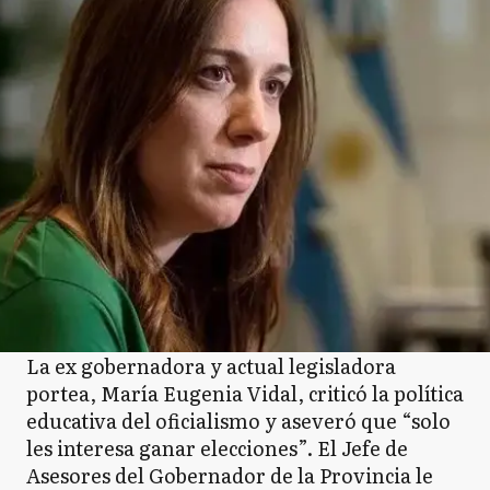
N
Necochea
O
Olavarría
P
Patagones
P
Pehuajó
La ex gobernadora y actual legisladora
portea, María Eugenia Vidal, criticó la política
educativa del oficialismo y aseveró que “solo
P
les interesa ganar elecciones”. El Jefe de
Pellegrini
Asesores del Gobernador de la Provincia le