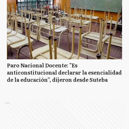
MA
Malvinas Argentinas
MC
Mar Chiquita
Paro Nacional Docente: "Es
MP
Marcos Paz
anticonstitucional declarar la esencialidad
de la educación”, dijeron desde Suteba
M
Mercedes
Ads
M
Merlo