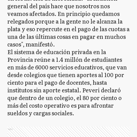
general del país hace que nosotros nos
veamos afectados. En principio quedamos
relegados porque a la gente no le alcanza la
GA
General Arenales
plata y eso repercute en el pago de las cuotas a
una de las últimas cosas en pagar en muchos
casos", manifestó.
GB
El sistema de educación privada en la
General Belgrano
Provincia reúne a 1.4 millón de estudiantes
en más de 6000 servicios educativos, que van
desde colegios que tienen aportes al 100 por
GG
General Guido
ciento para el pago de docentes, hasta
institutos sin aporte estatal. Peveri declaró
que dentro de un colegio, el 80 por ciento o
GL
más del costo operativo es para afrontar
General La Madrid
sueldos y cargas sociales.
Ads
GL
General Lavalle