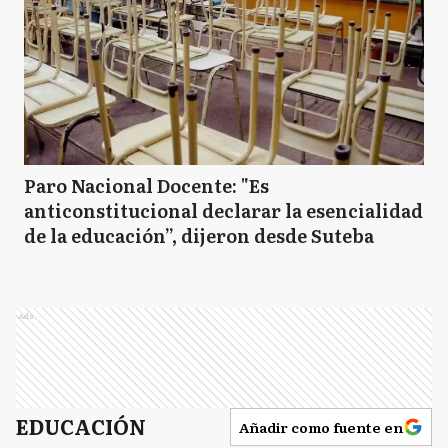
C
Campana
C
Cañuelas
CS
Capitán Sarmiento
Paro Nacional Docente: "Es
anticonstitucional declarar la esencialidad
de la educación”, dijeron desde Suteba
CC
Carlos Casares
Ads
CT
Carlos Tejedor
EDUCACIÓN
Añadir como fuente en