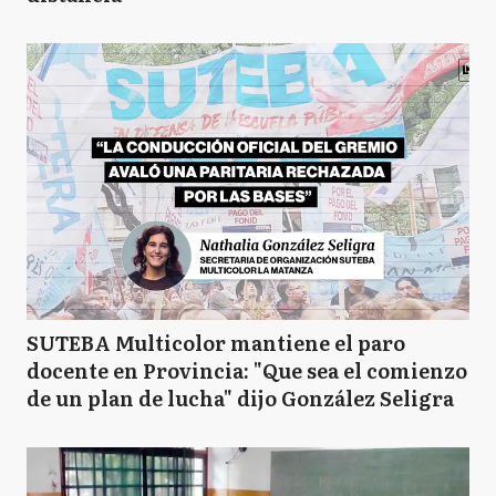
L
Lobos
LD
Lomas de Zamora
L
Luján
SUTEBA Multicolor mantiene el paro
M
Magdalena
docente en Provincia: "Que sea el comienzo
de un plan de lucha" dijo González Seligra
M
Maipú