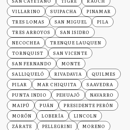
SAN CAYETANO
TIGRE
RAUCH
VILLARINO
SUIPACHA
PINAMAR
TRES LOMAS
SAN MIGUEL
PILA
TRES ARROYOS
SAN ISIDRO
NECOCHEA
TRENQUE LAUQUEN
TORNQUIST
SAN VICENTE
SAN FERNANDO
MONTE
SALLIQUELÓ
RIVADAVIA
QUILMES
PILAR
MAR CHIQUITA
SAAVEDRA
PUNTA INDIO
PEHUAJÓ
NAVARRO
MAIPÚ
PUÁN
PRESIDENTE PERÓN
MORÓN
LOBERÍA
LINCOLN
ZÁRATE
PELLEGRINI
MORENO