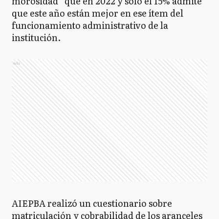
morosidad” que en 2022 y sólo el 15% admite
que este año están mejor en ese ítem del
funcionamiento administrativo de la
institución.
D
Dolores
Ads
E
Ensenada
E
Escobar
EE
Esteban Echeverría
AIEPBA realizó un cuestionario sobre
ED
matriculación y cobrabilidad de los aranceles
Exaltación de la Cruz