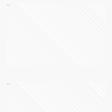
Ads
Ads