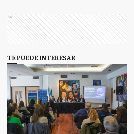
A
Alberti
Ads
AB
Almirante Brown
A
TE PUEDE INTERESAR
Arrecifes
A
Avellaneda
A
Ayacucho