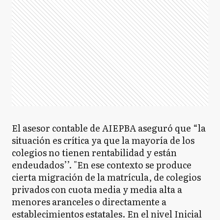
GM
General Madariaga
GP
General Paz
GP
General Pinto
El asesor contable de AIEPBA aseguró que “la
situación es crítica ya que la mayoría de los
colegios no tienen rentabilidad y están
endeudados’’. "En ese contexto se produce
GP
General Pueyrredón
cierta migración de la matrícula, de colegios
privados con cuota media y media alta a
menores aranceles o directamente a
GR
General Rodríguez
establecimientos estatales. En el nivel Inicial