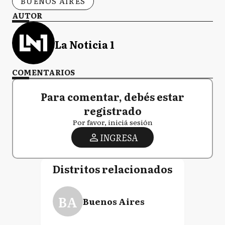
BUENOS AIRES
AUTOR
HY
Hipólito Yrigoyen
La Noticia 1
COMENTARIOS
H
Hurlingham
Para comentar, debés estar
registrado
I
Por favor, iniciá sesión
Ituzaingó
INGRESA
JC
Distritos relacionados
José C. Paz
BA
Buenos Aires
J
Junín