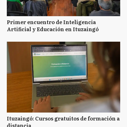
LF
Las Flores
Primer encuentro de Inteligencia
Artificial y Educación en Ituzaingó
LN
Leandro N Alem
L
Lezama
L
Lincoln
L
Ituzaingó: Cursos gratuitos de formación a
Lobería
distancia