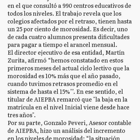
en el que consultó a 990 centros educativos de
todos los niveles. El trabajo revela que los
colegios afectados por el retraso, tienen hasta
E
Ezeiza
un 25 por ciento de morosidad. Es decir, uno
de cada cuatro alumnos presenta dificultades
para pagar a tiempo el arancel mensual.
FV
El director ejecutivo de esa entidad, Martín
Florencio Varela
Zurita, afirmó “hemos constatado en estos
primeros meses del actual ciclo lectivo que la
morosidad es 10% más que el año pasado,
FA
Florentino Ameghino
cuando tuvimos retrasos promedio en el
sistema de hasta el 15%’’. En ese sentido, el
titular de AIEPBA remarcó que "la baja en la
matrícula en el nivel Inicial viene desde hace
GA
General Alvarado
tres años".
Por su parte, Gonzalo Peveri, Asesor contable
de AIEPBA, hizo un análisis del incremento
GA
General Alvear
en los niveles de morosidad: “la situación