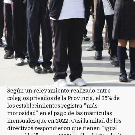
C
CD
Coronel Dorrego
CP
Coronel Pringles
CR
Coronel Rosales
Según un relevamiento realizado entre
colegios privados de la Provincia, el 35% de
los establecimientos registra “más
CS
Coronel Suarez
morosidad” en el pago de las matrículas
mensuales que en 2022. Casi la mitad de los
directivos respondieron que tienen “igual
D
Daireaux