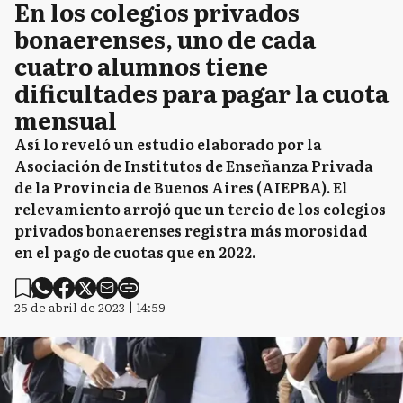
CD
Carmen de Areco
En los colegios privados
bonaerenses, uno de cada
cuatro alumnos tiene
C
Castelli
dificultades para pagar la cuota
mensual
Así lo reveló un estudio elaborado por la
C
Chacabuco
Asociación de Institutos de Enseñanza Privada
de la Provincia de Buenos Aires (AIEPBA). El
relevamiento arrojó que un tercio de los colegios
privados bonaerenses registra más morosidad
C
Chascomús
en el pago de cuotas que en 2022.
25 de abril de 2023 | 14:59
C
Chivilcoy
Colón