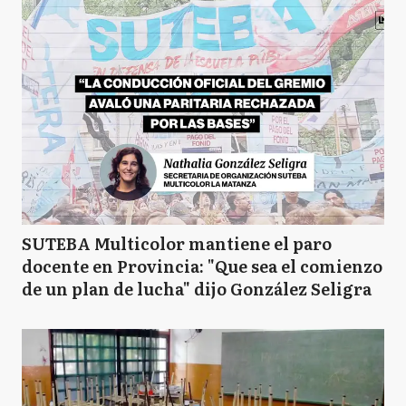
B
Berazategui
B
Berisso
B
Bolívar
SUTEBA Multicolor mantiene el paro
B
Bragado
docente en Provincia: "Que sea el comienzo
de un plan de lucha" dijo González Seligra
B
Brandsen