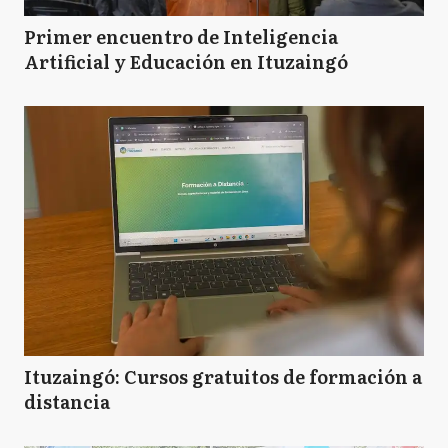
A
Azul
Primer encuentro de Inteligencia
Artificial y Educación en Ituzaingó
BB
Bahía Blanca
B
Balcarce
B
Baradero
BJ
Benito Juarez
Ituzaingó: Cursos gratuitos de formación a
distancia