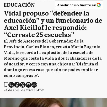
EDUCACIÓN
Añadir como fuente en
Vidal propuso “defender la
M
Monte
educación” y un funcionario de
Axel Kicillof le respondió:
“Cerraste 25 escuelas”
MH
Monte Hermoso
El Jefe de Asesores del Gobernador de la
Provincia, Carlos Bianco, cruzó a Maria Eugenia
Vida, le recordó la explosión de la escuela de
M
Moreno
Moreno que costó la vida a dos trabajadores de la
educación y cerró con una chicana: "Disfrutá el
domingo en esa casa que aún no podés explicar
cómo compraste".
M
Morón
24 de abril de 2023 | 14:52
N
Navarro