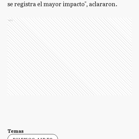
se registra el mayor impacto", aclararon.
GS
Ads
General San Martín
GV
General Viamonte
GV
General Villegas
GL
Gral. Las Heras
Temas
G
Guaminí