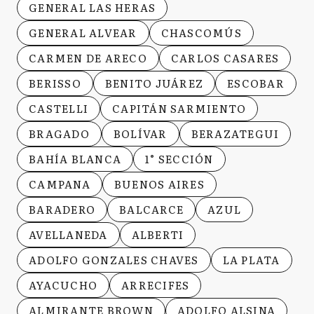
GENERAL LAS HERAS
GENERAL ALVEAR
CHASCOMÚS
CARMEN DE ARECO
CARLOS CASARES
BERISSO
BENITO JUÁREZ
ESCOBAR
CASTELLI
CAPITÁN SARMIENTO
BRAGADO
BOLÍVAR
BERAZATEGUI
BAHÍA BLANCA
1° SECCIÓN
CAMPANA
BUENOS AIRES
BARADERO
BALCARCE
AZUL
AVELLANEDA
ALBERTI
ADOLFO GONZALES CHAVES
LA PLATA
AYACUCHO
ARRECIFES
ALMIRANTE BROWN
ADOLFO ALSINA